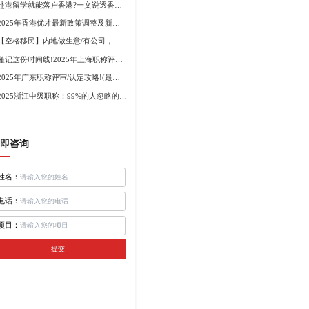
赴港留学就能落户香港?一文说透香港留学申请条件+费用!
2025年香港优才最新政策调整及新版优才12项打分标准!
【空格移民】内地做生意/有公司，学历不高怎么办理香港身份?
谨记这份时间线!2025年上海职称评审倒计时!
2025年广东职称评审/认定攻略!(最新条件+材料+流程!)
2025浙江中级职称：99%的人忽略的关键要点
即咨询
姓名：
电话：
项目：
提交