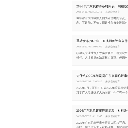
2026-07-31T02:24:33.337Z
来源:空格教育
每年都有大批申报人因为错过时间节点、
利。不是能力不够，而是准备节奏没踩对。
评审即将进入关键阶段，现在该做什么、
天这篇文章帮你一次性理清楚。
2026-06-22T09:18:09.516Z
来源:空格教育
职称是专业技术人才岗位聘用、薪资定级
投标、人才补贴的法定核心凭证。但面对
的材料和严格的流程，不少人会感到无从
整梳理2026年度广东省职称评审申报条
流程。
2026-03-17T08:17:16.588Z
来源:空格教育
2026年3月，正值广东省2025年度职称
对于广大专业技术人员而言，今年有一个
景：根据广东省卫生健康委发布的《关于做
卫生专业技术资格考试工作的通知》，20
试及后续评审，将是现行职称改革政策框
整评审，现行改革周期将于2027年5月1
2026-03-01T10:10:11.116Z
来源:空格教育
2026年广东职称评审申报窗口即将开启
领取，整个过程涉及材料准备、专家评审