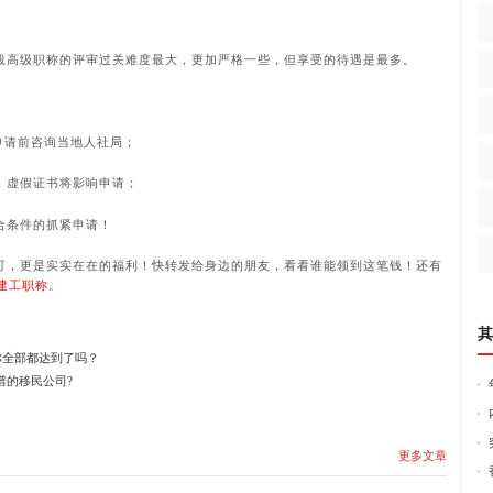
般高级职称的评审过关难度最大，更加严格一些，但享受的待遇是最多。
申请前咨询当地人社局；
，虚假证书将影响申请；
合条件的抓紧申请！
可，更是实实在在的福利！快转发给身边的朋友，看看谁能领到这笔钱！还有
建工职称
。
其
你全部都达到了吗？
谱的移民公司?
更多文章