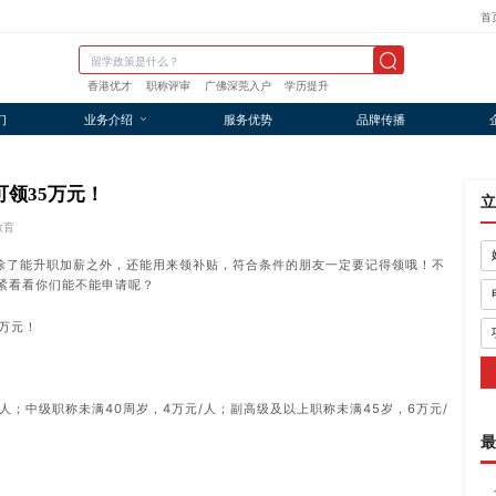
首
香港优才
职称评审
广佛深莞入户
学历提升
们
业务介绍
服务优势
品牌传播
领35万元！
立
教育
除了能升职加薪之外，还能用来领补贴，符合条件的朋友一定要记得领哦！不
紧看看你们能不能申请呢？
万元！
/人；中级职称未满40周岁，4万元/人；副高级及以上职称未满45岁，6万元/
最