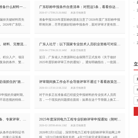
2026年广东职称筹备时间表，现在该准备什么材料一目了然!
广东职称申报条件自查清单：对照这5条，看看你达标了吗?
2026-07-17T09:25:26.068Z
来源:空格教育
漏掉关键材料而失
准备申报2026年度职称的朋友注意了!2026年度广东职称申报
2026年广东职称
即将到来，尽早把握好职称申报条件，面对评审才更有胜算!
还缺什么材料，今
如果你正准备申报职称，这篇文章值得从头看到尾。
重磅发布|2026年广东省职称评审条件、材料、完整流程!
广东人社厅：以下国家专业技术人员职业资格可对应广东省职称！
2026-04-27T06:28:33.349Z
来源:空格教育
、积分入户、项目
近日，广东省人力资源和社会保障厅正式发布《关于做好
复杂的条件、繁多
2025年度职称评审工作的通知》。通知明确指出，一批国家
立
下手。空格职称完
专业技术人员职业资格可与广东省相应系列和层级的职称实
件、材料清单、申报
现对应。此举旨在进一步畅通专业技术人才职业发展通道，
减少重复评价，提升人才评价效率。
为什么说2026年是是广东省职称评审必须抓住的“政策窗口期”？
评审期间换工作会不会导致评审不通过？看看政策怎么说
2026-03-11T10:13:58.233Z
来源:空格教育
评审申报的关键时期。
对于许多正在准备或已经提交申报材料的专业技术人员而
不容忽视的特殊背
言，一个现实的问题摆在面前：如果在这个节骨眼上换工
好2026年度高级
作，会不会导致评审不通过？ 社保断了怎么办？原单位的业
26年开展的本次考
绩材料还能不能用？新单位愿不愿意盖章？本文将结合广东
架下的最后一轮完
省2025年度最新政策，为您系统梳理评审期间换工作的风险
2026广东职称评审详细流程：材料准备、专家评审、公示
2025年度深圳电力工程专业职称评审申报通知（附时间节点与条件）
日结束。
与应对策略。
2026-02-28T09:49:04.158Z
来源:空格教育
。从条件自审到证书
2026年2月11日起，深圳市电力工程专业职称评审开始网上申
、结果公示等多个
报。3月31日申报系统关闭，4月27日前完成退回修改，4月30