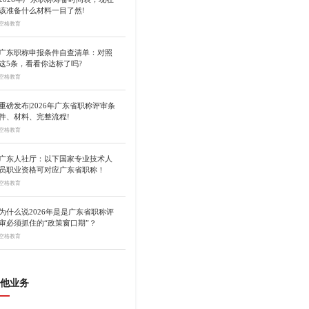
该准备什么材料一目了然!
空格教育
广东职称申报条件自查清单：对照
这5条，看看你达标了吗?
空格教育
重磅发布|2026年广东省职称评审条
件、材料、完整流程!
空格教育
广东人社厅：以下国家专业技术人
员职业资格可对应广东省职称！
空格教育
为什么说2026年是是广东省职称评
审必须抓住的“政策窗口期”？
空格教育
他业务