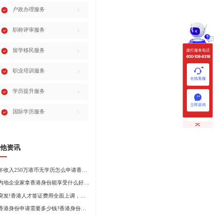
户政办理服务
职称评审服务
留学移民服务
拨打服务电话
400-108-8318
职业培训服务
在线客服
学历提升服务
立即咨询
国际学历服务
他资讯
年收入250万港币无学历怎么申请香港身份?
内地企业家拿香港身份能享受什么好处?哪种申请途径更适合企业家?
突发!香港人才签证费用全面上调，最高签证费1300港币!
香港身份申请需要多少钱?香港身份申请到转永居7年费用