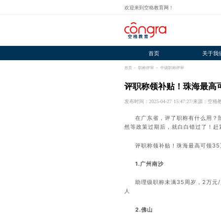
欢迎来到空格教育网！
首页
关于我
首页
>
职称评审
>
中级职称评审
评职称领补贴！珠海最高可
发布时间：2025-04-27 15:47:27
/
来源：空格
在广东省，评了职称有什么用？
然等政策过期后，就白白错过了！赶
评职称领补贴！珠海最高可领35
1.广州南沙
助理级职称未满35周岁，2万元
人
2.佛山