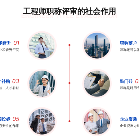
工程师职称评审的社会作用
ENGINEER TITLE EVALUATION
01
场晋升
职称落户
业和晋升空间
职称还可以
03
0
才补贴
敲门砖
扣，人才补贴
职称是聘用
05
招投标
企业资质
必要性的作用
企业资质办