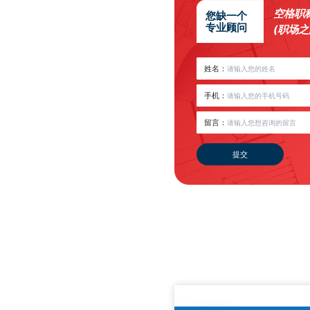
空格职
您缺一个
专业顾问
(职场
姓名：
手机：
留言：
提交