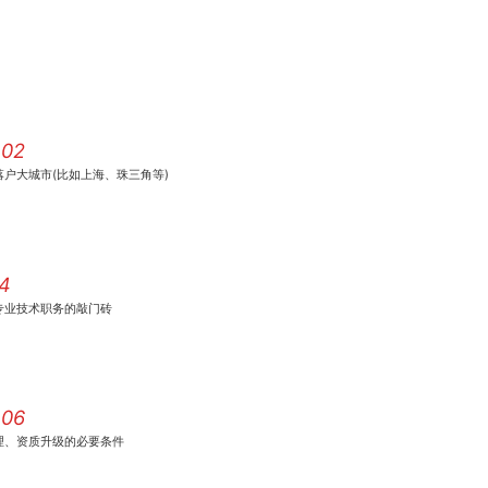
02
落户大城市(比如上海、珠三角等)
4
专业技术职务的敲门砖
06
理、资质升级的必要条件