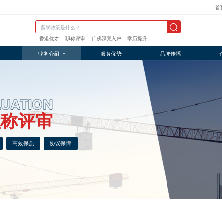
首
香港优才
职称评审
广佛深莞入户
学历提升
们
业务介绍
服务优势
品牌传播
职称评审
高效保质
协议保障