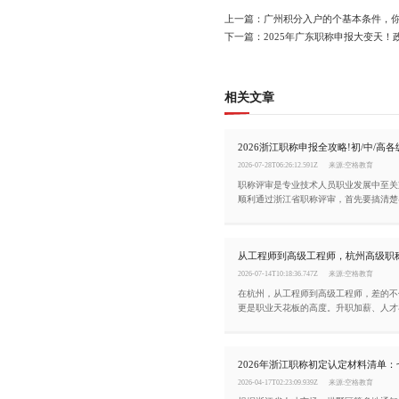
上一篇：广州积分入户的个基本条件，
下一篇：2025年广东职称申报大变天！
相关文章
2026-07-28T06:26:12.591Z
来源:空格教育
职称评审是专业技术人员职业发展中至关
顺利通过浙江省职称评审，首先要搞清楚
件，同时掌握完整的申报流程。今天这篇
梳理清楚。
从工程师到高级工程师，杭州高级职
2026-07-14T10:18:36.747Z
来源:空格教育
在杭州，从工程师到高级工程师，差的不
更是职业天花板的高度。升职加薪、人才
分、招投标项目、企业资质申报全都用得
讲清杭州中级工程师晋升高级工程师的要
2026年浙江职称初定认定材料清单
2026-04-17T02:23:09.939Z
来源:空格教育