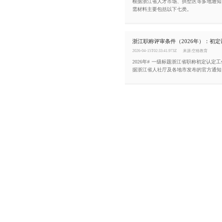
根据浙江省人才市场、拱墅区等多地通知
需材料主要包括以下七类。
2026-04-15T02:33:41.973Z
来源:空格教育
2026年# 一级标题浙江省职称初定认定
据浙江省人社厅及各地市发布的官方通知
为“初定”和“认定”两条便捷通道。本文
的核心条件。