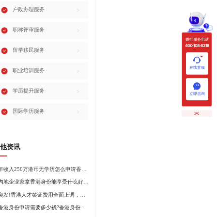
户政办理服务
职称评审服务
拨打服务电话
400-108-8318
留学移民服务
在线客服
职业培训服务
学历提升服务
立即咨询
国际学历服务
他资讯
年收入250万港币无学历怎么申请香港身份?
内地企业家拿香港身份能享受什么好处?哪种申请途径更适合企业家?
突发!香港人才签证费用全面上调，最高签证费1300港币!
香港身份申请需要多少钱?香港身份申请到转永居7年费用