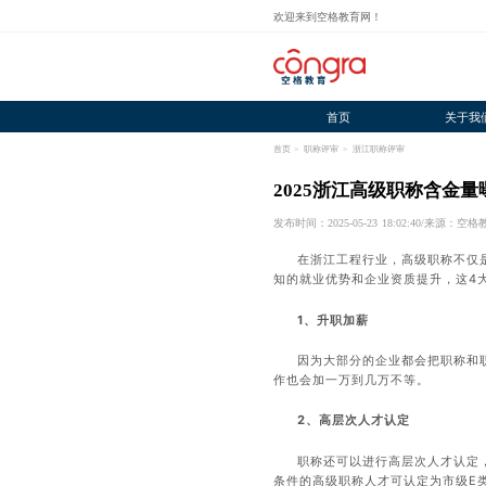
欢迎来到空格教育网！
首页
关于我
首页
>
职称评审
>
浙江职称评审
2025浙江高级职称含金
发布时间：2025-05-23 18:02:40
/
来源：空格
在浙江工程行业，高级职称不仅
知的就业优势和企业资质提升，这4大
1、升职加薪
因为大部分的企业都会把职称和
作也会加一万到几万不等。
2、高层次人才认定
职称还可以进行高层次人才认定
条件的高级职称人才可认定为市级E