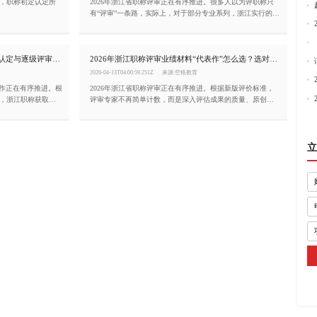
，职称初定认定所
2026年浙江省职称评审正在有序推进。很多人以为评职称只
有“评审”一条路，实际上，对于部分专业系列，浙江实行的
是“以考代评”——即通过参加国家或全省统一组织的考试，成
绩合格即可获得相应职称资格，无需再走繁琐的评审流程。
本文为你梳理浙江实行“以考代评”的专业清单及备考建议。
浙江职称评审条件（2026年）：初定认定与逐级评审并行
2026年浙江职称评审业绩材料“代表作”怎么选？选对了等于成功一半
2026-04-13T04:00:59.251Z
来源:空格教育
工作正在有序推进。根
2026年浙江省职称评审正在有序推进。根据新版评价标准，
，浙江职称获取分
评审专家不再简单计数，而是深入评估成果的质量、原创价
为你梳理申报浙江职称
值和实际贡献。这意味着，与其堆砌十几个平淡无奇的项
目，不如精选1至3项标志性工作业绩作为“代表作”。那么，代
表作该怎么选？
立