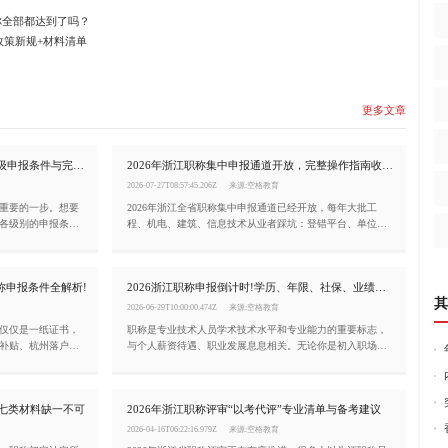
你全部都达到了吗？
政策新规+材料清单
更多文章
2026浙江职称申报全攻略!初/中/高各级申报条件与完整流程详解
2026年浙江职称集中申报通道开放，完整操作指南收好!
2026-07-27T08:57:45.206Z
来源:空格教育
重要的一步。想要
2026年浙江全省职称集中申报通道已经开放，每年大批工
各级别的申报条
程、机电、建筑、信息技术从业者踩坑：登错平台、单位无
文章就帮你一次性
法选择、业绩无法提取、公示时长不够，辛苦筹备大半年材
料直接被退回，白白耽误一整年评审机会!今天这篇文章，就
把2026年浙江职称申报的完整流程、关键节点和注意事项一
称申报条件全解析!
2026浙江职称申报倒计时!学历、年限、社保、业绩材料自查清单
次性讲清楚。
其
2026-06-29T10:00:00.474Z
来源:空格教育
仅仅是一纸证书，
职称是专业技术人员学术技术水平和专业能力的重要标志，
补贴、杭州落户加
与个人薪资待遇、职业发展息息相关。无论你是初入职场的
上。小编一文为你
新人，还是经验丰富的行业骨干，了解浙江职称申报条件都
求。
是职业规划中不可或缺的一环。
：七类材料缺一不可
2026年浙江职称评审“以考代评”专业清单与备考建议
2026-04-16T06:22:16.979Z
来源:空格教育