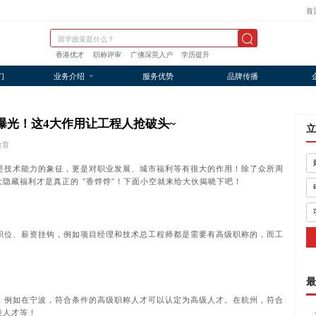
首
香港优才
职称评审
广佛深莞入户
学历提升
们
业务介绍
服务优势
品牌传播
量曝光！这4大作用让工程人抢破头~
立
教育
是技术能力的象征，更是对职业发展、城市福利等有很大的作用！除了众所周
隐藏福利才是真正的 “香饽饽”！下面小空就来给大伙揭晓下吧！
职位、薪资挂钩，例如项目经理和技术总工程师都是需要有高级职称的，而工
最
，例如在宁波，符合条件的高级职称人才可以认定为高级人才。在杭州，符合
类人才等！