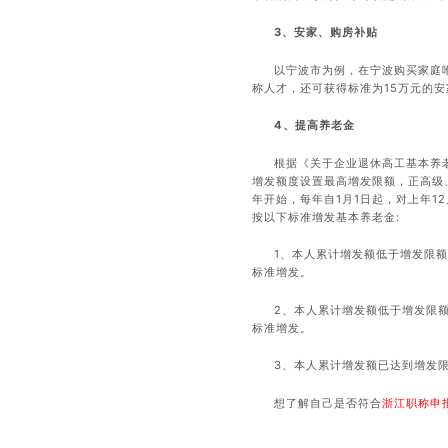
3、安家、购房补贴
以宁波市为例，在宁波购买家庭
称人才，还可获得标准为15万元的安
4、提高养老金
根据《关于企业退休高工基本养老
增发额度设置最高增发限额，正高级、
年开始，每年自1月1日起，对上年1
按以下标准增发基本养老金:
1、本人累计增发额低于增发限额
标准增发。
2、本人累计增发额低于增发限额
标准增发。
3、本人累计增发额已达到增发
想了解自己是否符合
浙江职称申