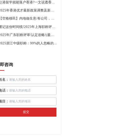
赴港留学就能落户香港?一文说透香港留学申请条件+费用!
2025年香港优才最新政策调整及新版优才12项打分标准!
【空格移民】内地做生意/有公司，学历不高怎么办理香港身份?
谨记这份时间线!2025年上海职称评审倒计时!
2025年广东职称评审/认定攻略!(最新条件+材料+流程!)
2025浙江中级职称：99%的人忽略的关键要点
即咨询
姓名：
电话：
项目：
提交