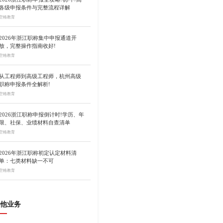
各级申报条件与完整流程详解
空格教育
2026年浙江职称集中申报通道开
放，完整操作指南收好!
空格教育
从工程师到高级工程师，杭州高级
职称申报条件全解析!
空格教育
2026浙江职称申报倒计时!学历、年
限、社保、业绩材料自查清单
空格教育
2026年浙江职称初定认定材料清
单：七类材料缺一不可
空格教育
他业务