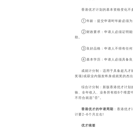
香港优才计划的基本资格变化不
①年龄：提交申请时年龄必须为
②财政要求：申请人必须证明能
助。
③良好品格：申请人不得有任何
④基本学历：申请人必须具备良
成就计分制：适用于具备超凡才
奖项)或获业内颁发终身成就奖的杰
综合计分制：新版香港优才计划
验、全年收入、业务所有权6个维度中
不符合就选"否"。
香港优才的申请周期
：香港优才
计要2-6个月左右!
优才续签