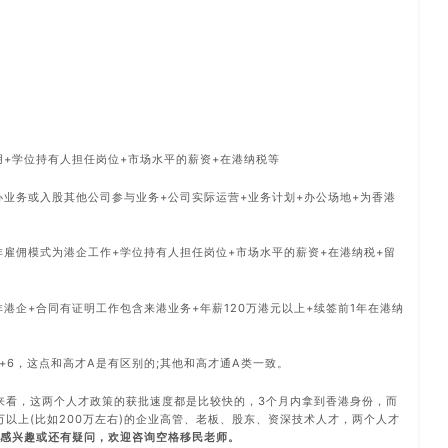
用+学位持有人担任岗位+市场水平的薪资+在港纳税等
办业务或入股其他公司参与业务+公司实际运营+业务计划+办公场地+为香港
非雇佣模式为港企工作+学位持有人担任岗位+市场水平的薪资+在港纳税+留
港企+合同有证明工作包含来港业务+年薪120万港元以上+续签前1年在港纳
2+6，这点和高才A是有区别的;其他和高才通A类一致。
来看，这两个人才政策的获批速度都是比较快的，3个月内拿到香港身份，而
万以上(比如200万左右)的企业高管、老板、股东、资深技术人才，两个人才
感兴趣或还有疑问，欢迎咨询空格移民老师。