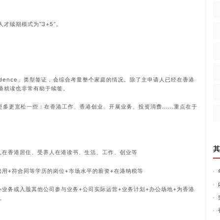
人才续期模式为“3+5”。
idence」类型签证，会综合考量整个家庭的情况。除了主申请人已经在香港
港就读也非常有助于续签。
多更宽松一些：在香港工作、香港创业、开展业务、投资消费......重点在于
其
人在香港居住、受养人在港读书、生活、工作、创业等
聘用+符合同等学历的岗位+市场水平的薪资+在港纳税等
办业务或入股其他公司参与业务+公司实际运营+业务计划+办公场地+为香港
。