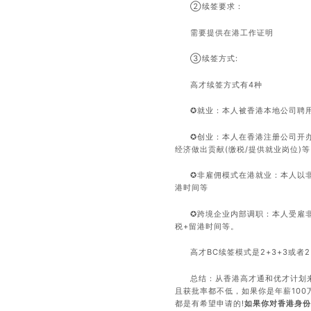
②续签要求：
需要提供在港工作证明
③续签方式:
高才续签方式有4种
✪就业：本人被香港本地公司聘
✪创业：本人在香港注册公司开
经济做出贡献(缴税/提供就业岗位)等
✪非雇佣模式在港就业：本人以
港时间等
✪跨境企业内部调职：本人受雇非
税+留港时间等。
高才BC续签模式是2+3+3或者
总结：从香港高才通和优才计划
且获批率都不低，如果你是年薪100
都是有希望申请的!
如果你对香港身份