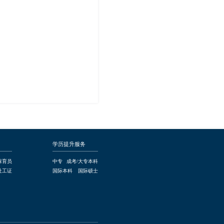
学历提升服务
保育员
中专
成考/大专本科
社工证
国际本科
国际硕士