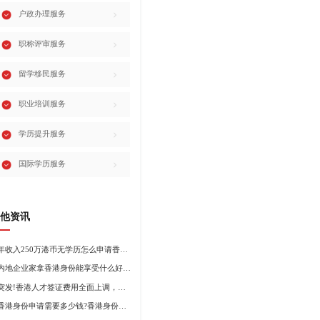
户政办理服务
职称评审服务
留学移民服务
职业培训服务
学历提升服务
国际学历服务
他资讯
年收入250万港币无学历怎么申请香港身份?
内地企业家拿香港身份能享受什么好处?哪种申请途径更适合企业家?
突发!香港人才签证费用全面上调，最高签证费1300港币!
香港身份申请需要多少钱?香港身份申请到转永居7年费用