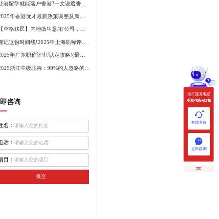
赴港留学就能落户香港?一文说透香港留学申请条件+费用!
2025年香港优才最新政策调整及新版优才12项打分标准!
【空格移民】内地做生意/有公司，学历不高怎么办理香港身份?
谨记这份时间线!2025年上海职称评审倒计时!
2025年广东职称评审/认定攻略!(最新条件+材料+流程!)
2025浙江中级职称：99%的人忽略的关键要点
拨打服务电话
400-108-8318
即咨询
在线客服
姓名：
电话：
立即咨询
项目：
提交