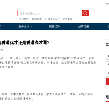
首
香港优才
职称评审
广佛深莞入户
学历提升
们
业务介绍
服务优势
品牌传播
主选香港优才还是香港高才通?
立
教育
本科及以上学历的大厂高管、股东，或是金融科技等热门行业的企业主、股东
来办理香港身份!但二者在申请条件、审批速度、续签要求等方面存在显著差
两者的差别。
大调整，基本资格由5项调整为4项，减去了语言能力，成就计分制变化不
最
项计分改为12项是非准则。