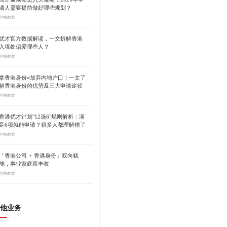
请人需要提前做好哪些规划？
空格教育
优才官方数据解读，一文拆解香港
入境处偏爱哪些人？
空格教育
拿香港身份≠放弃内地户口！一文了
解香港身份的优势及三大申请途径
空格教育
香港优才计划"12选6"规则解析：满
足6项就能申请？很多人都理解错了
空格教育
「香港公司 + 香港身份」双向赋
能，事业家庭双丰收
空格教育
他业务