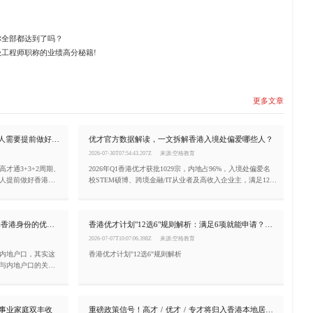
你全部都达到了吗？
工程师职称的业绩高分秘籍!
更多文章
高才通续签进入关键期：2026年申请人需要提前做好哪些规划？
优才官方数据解读，一文拆解香港入境处偏爱哪些人？
2026-07-30T07:54:43.207Z
来源:空格教育
才通3+3+2周期、
2026年Q1香港优才获批1029宗，内地占96%，入境处偏爱名
人提前做好香港身
校STEM硕博、跨境金融/IT从业者及高收入企业主，满足12项
准则中6项即可申。
拿香港身份≠放弃内地户口！一文了解香港身份的优势及三大申请途径
香港优才计划"12选6"规则解析：满足6项就能申请？很多人都理解错了
2026-07-07T10:07:06.398Z
来源:空格教育
内地户口，其实这
香港优才计划"12选6"规则解析
与内地户口的关
的三种申请途径。
，事业家庭双丰收
重磅政策信号！高才 / 优才 / 专才将归入香港本地居民，资产配置全面松绑