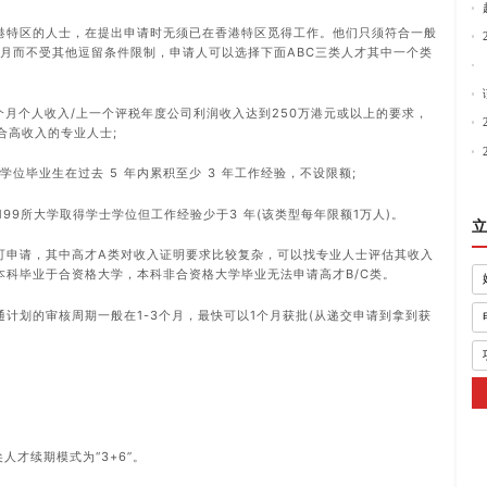
港特区的人士，在提出申请时无须已在香港特区觅得工作。他们只须符合一般
个月而不受其他逗留条件限制，申请人可以选择下面ABC三类人才其中一个类
个月个人收入/上一个评税年度公司利润收入达到250万港元或以上的要求，
合高收入的专业人士;
学位毕业生在过去 5 年内累积至少 3 年工作经验，不设限额;
199所大学取得学士学位但工作经验少于3 年(该类型每年限额1万人)。
立
可申请，其中高才A类对收入证明要求比较复杂，可以找专业人士评估其收入
本科毕业于合资格大学，本科非合资格大学毕业无法申请高才B/C类。
计划的审核周期一般在1-3个月，最快可以1个月获批(从递交申请到拿到获
尖人才续期模式为“3+6”。