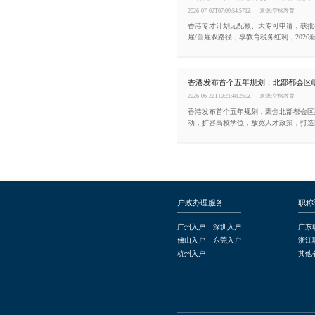
2026-07-02T07:09:54.571Z
来源:空格教育
香港专才计划无配额、大专可申请，获批
雇/自雇双路径，享教育税务红利，202
正是申请黄金期。
2026-06-22T10:21:48.259Z
来源:空格教育
香港发布首个五年规划，聚焦北部都会区
动，扩容高校学位，放宽人才政策，打造
高地。
户政办理服务
职称
广州入户
深圳入户
广东
佛山入户
东莞入户
浙江
杭州入户
其他