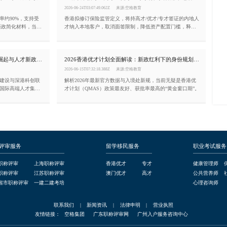
2026-06-24T03:07:49.062Z
来源:空格教育
率约90%，支持受
香港拟修订保险监管定义，将持高才/优才/专才签证的内地人
6新政简化材料，当下
才纳入本地客户，取消面签限制，降低资产配置门槛，释放
留才红利。
香港发布首个五年规划：北部都会区崛起与人才新政解析
2026香港优才计划全面解读：新政红利下的身份规划新机遇
2026-06-15T07:32:18.388Z
来源:空格教育
建设与深港科创联
解析2026年最新官方数据与入境处新规，当前无疑是香港优
国际高端人才集聚
才计划（QMAS）政策最友好、获批率最高的“黄金窗口期”。
评审服务
留学移民服务
职业考试服务
职称评审
上海职称评审
香港优才
专才
健康管理师
职称评审
江苏职称评审
澳门优才
高才
公共营养师
省市职称评审
一建二建考培
心理咨询师
联系我们
|
新闻资讯
|
法律申明
|
营业执照
友情链接：
空格集团
广东职称评审网
广州入户服务咨询中心