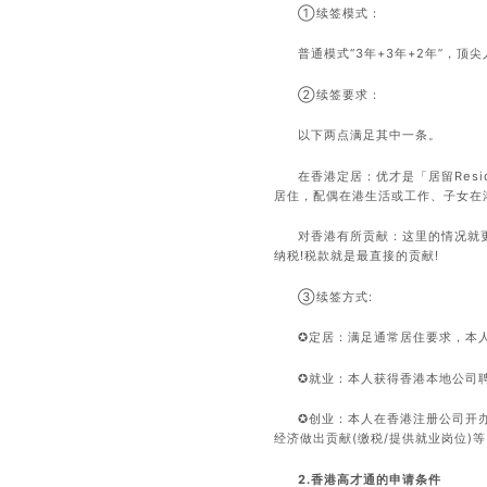
①续签模式：
普通模式“3年+3年+2年”，顶尖
②续签要求：
以下两点满足其中一条。
在香港定居：优才是「居留Res
居住，配偶在港生活或工作、子女在
对香港有所贡献：这里的情况就更
纳税!税款就是最直接的贡献!
③续签方式:
✪定居：满足通常居住要求，本
✪就业：本人获得香港本地公司
✪创业：本人在香港注册公司开
经济做出贡献(缴税/提供就业岗位)等
2.香港高才通的申请条件