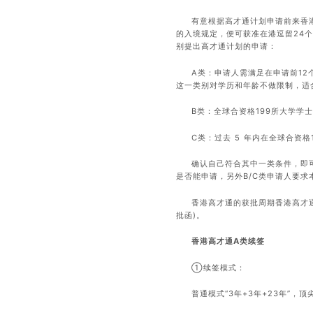
有意根据高才通计划申请前来香
的入境规定，便可获准在港逗留24
别提出高才通计划的申请：
A类：申请人需满足在申请前12
这一类别对学历和年龄不做限制，适
B类：全球合资格199所大学学士
C类：过去 5 年内在全球合资格
确认自己符合其中一类条件，即
是否能申请，另外B/C类申请人要求
香港高才通的获批周期香港高才通
批函)。
香港高才通A类续签
①续签模式：
普通模式“3年+3年+23年”，顶