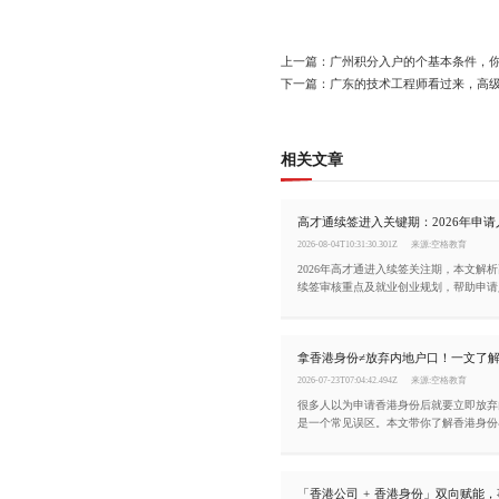
上一篇：广州积分入户的个基本条件，
下一篇：广东的技术工程师看过来，高级
相关文章
2026-08-04T10:31:30.301Z
来源:空格教育
2026年高才通进入续签关注期，本文解析高
续签审核重点及就业创业规划，帮助申请
份长期布局。
2026-07-23T07:04:42.494Z
来源:空格教育
很多人以为申请香港身份后就要立即放弃
是一个常见误区。本文带你了解香港身份
系、香港身份的主要优势，以及目前主流
「香港公司 + 香港身份」双向赋能