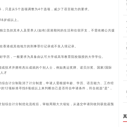
多，只是从5个选项调整为4个选项，减少了语言能力的要求。
18岁或以上。
独立负担其本人及受养人(如有)居港期间的生活和住宿开支，不需依赖公共援
在香港或其他地方的刑事罪行记录或不良入境记录。
好学历，一般要求为具备由认可大学或高等教育院校颁授的大学学位。
能或技术并拥有杰出成就的个别人士，例如奥运奖牌、诺贝尔奖、国家/国际
出人才
的综合计分制取消了计分制度，申请人需根据年龄、学历、语言能力、工作经
的12项标准寻找6项或以上来判断自己是否符合申请条件，符合就选"是"，
计划综合计分制优化流程后，审核周期大大缩短，从递交申请到收到获批函预
其