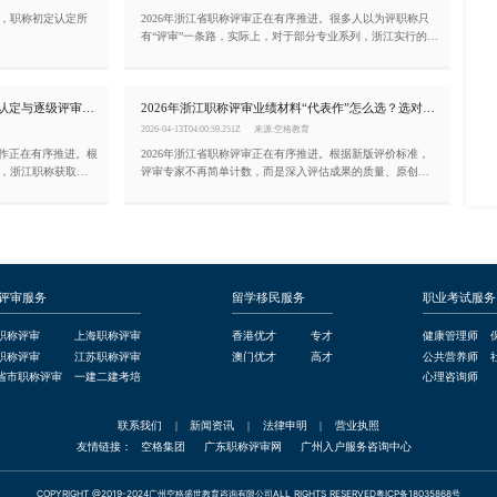
，职称初定认定所
2026年浙江省职称评审正在有序推进。很多人以为评职称只
有“评审”一条路，实际上，对于部分专业系列，浙江实行的
是“以考代评”——即通过参加国家或全省统一组织的考试，成
绩合格即可获得相应职称资格，无需再走繁琐的评审流程。
本文为你梳理浙江实行“以考代评”的专业清单及备考建议。
浙江职称评审条件（2026年）：初定认定与逐级评审并行
2026年浙江职称评审业绩材料“代表作”怎么选？选对了等于成功一半
2026-04-13T04:00:59.251Z
来源:空格教育
工作正在有序推进。根
2026年浙江省职称评审正在有序推进。根据新版评价标准，
，浙江职称获取分
评审专家不再简单计数，而是深入评估成果的质量、原创价
为你梳理申报浙江职称
值和实际贡献。这意味着，与其堆砌十几个平淡无奇的项
目，不如精选1至3项标志性工作业绩作为“代表作”。那么，代
表作该怎么选？
评审服务
留学移民服务
职业考试服务
职称评审
上海职称评审
香港优才
专才
健康管理师
职称评审
江苏职称评审
澳门优才
高才
公共营养师
省市职称评审
一建二建考培
心理咨询师
联系我们
|
新闻资讯
|
法律申明
|
营业执照
友情链接：
空格集团
广东职称评审网
广州入户服务咨询中心
COPYRIGHT @2019-2024广州空格盛世教育咨询有限公司ALL RIGHTS RESERVED粤ICP备18035868号