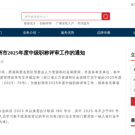
首
香港优才
职称评审
广佛深莞入户
学历提升
们
业务介绍
服务优势
品牌传播
市2025年度中级职称评审工作的通知
立
教育
保障局，西湖风景名胜区管委会人力资源和社会保障局，市直各有关单位，各中
度管理改革等文件规定和《浙江省人力资源和社会保障厅关于做好2025年度
〔2025〕70号)，为做好我市2025年度中级职称评审工作，现将有关事项
目 2023 年以来需合计取得 180 学分，其中 2025 年不少于90 学
人员学习新干线系统登记的学分为准(省行业主管部门要求统一纳入省行业平
最
为准)。