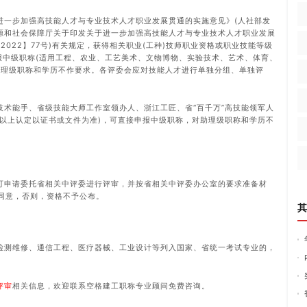
进一步加强高技能人才与专业技术人才职业发展贯通的实施意见》(人社部发
力资源和社会保障厅关于印发关于进一步加强高技能人才与专业技术人才职业发展
2022】77号)有关规定，获得相关职业(工种)技师职业资格或职业技能等级
报中级职称(适用工程、农业、工艺美术、文物博物、实验技术、艺术、体育、
助理级职称和学历不作要求。各评委会应对技能人才进行单独分组、单独评
技术能手、省级技能大师工作室领办人、浙江工匠、省“百千万”高技能领军人
(以上认定以证书或文件为准)，可直接申报中级职称，对助理级职称和学历不
可申请委托省相关中评委进行评审，并按省相关中评委办公室的要求准备材
同意，否则，资格不予公布。
其
检测维修、通信工程、医疗器械、工业设计等列入国家、省统一考试专业的，
评审
相关信息，欢迎联系空格建工职称专业顾问免费咨询。