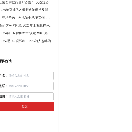
赴港留学就能落户香港?一文说透香港留学申请条件+费用!
2025年香港优才最新政策调整及新版优才12项打分标准!
【空格移民】内地做生意/有公司，学历不高怎么办理香港身份?
谨记这份时间线!2025年上海职称评审倒计时!
2025年广东职称评审/认定攻略!(最新条件+材料+流程!)
2025浙江中级职称：99%的人忽略的关键要点
即咨询
姓名：
电话：
项目：
提交