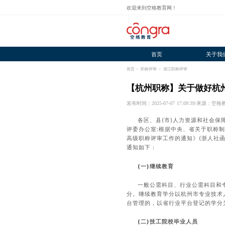
欢迎来到空格教育网！
首页
关于我
首页
>
职称评审
>
浙江职称评审
【杭州职称】关于做好杭州
发布时间：2025-07-07 17:09:39
/
来源：空格
各区、县(市)人力资源和社会
评委办公室:根据中央、省关于职称制
高级职称评审工作的通知》(浙人社函
通知如下：
(一)继续教育
一般公需科目、行业公需科目和专业科
分。继续教育学分以杭州市专业技术
台管理的，以省行业平台登记的学分
(二)技工院校毕业人员