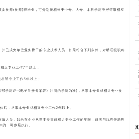
预备技师(技师)班毕业，可分别按相当于中专、大专、本科学历申报评审相应
，并已成为单位业务骨干的专业技术人员，如果符合下列条件，对助理级职称
或相近专业工作7年以上；
业或相近专业工作5年以上；
教育部学历证书电子注册备案表》注明的学历为准)，从事本专业或相近专业技
学位后，从事本专业或相近专业工作2年以上。
在编人员，如果在企业从事本专业或相近专业工作的年限，或者与现聘任助理
件的，可参照执行。
其