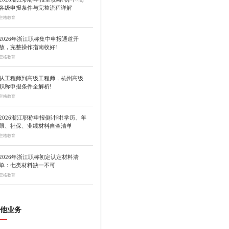
各级申报条件与完整流程详解
空格教育
2026年浙江职称集中申报通道开
放，完整操作指南收好!
空格教育
从工程师到高级工程师，杭州高级
职称申报条件全解析!
空格教育
2026浙江职称申报倒计时!学历、年
限、社保、业绩材料自查清单
空格教育
2026年浙江职称初定认定材料清
单：七类材料缺一不可
空格教育
他业务