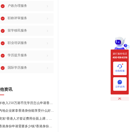
户政办理服务
职称评审服务
留学移民服务
职业培训服务
拨打服务电话
学历提升服务
400-108-8318
国际学历服务
在线客服
立即咨询
他资讯
年收入250万港币无学历怎么申请香港身份?
内地企业家拿香港身份能享受什么好处?哪种申请途径更适合企业家?
突发!香港人才签证费用全面上调，最高签证费1300港币!
香港身份申请需要多少钱?香港身份申请到转永居7年费用