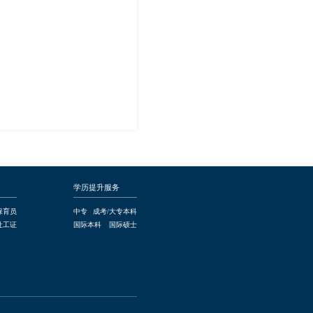
学历提升服务
保育员
中专
成考/大专本科
社工证
国际本科
国际硕士