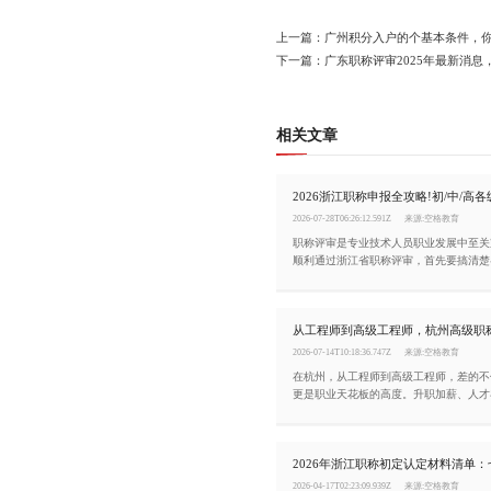
上一篇：广州积分入户的个基本条件，
下一篇：广东职称评审2025年最新消息，
相关文章
2026-07-28T06:26:12.591Z
来源:空格教育
职称评审是专业技术人员职业发展中至关
顺利通过浙江省职称评审，首先要搞清楚
件，同时掌握完整的申报流程。今天这篇
梳理清楚。
从工程师到高级工程师，杭州高级职
2026-07-14T10:18:36.747Z
来源:空格教育
在杭州，从工程师到高级工程师，差的不
更是职业天花板的高度。升职加薪、人才
分、招投标项目、企业资质申报全都用得
讲清杭州中级工程师晋升高级工程师的要
2026年浙江职称初定认定材料清单
2026-04-17T02:23:09.939Z
来源:空格教育