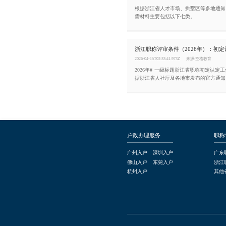
根据浙江省人才市场、拱墅区等多地通知
需材料主要包括以下七类。
2026-04-15T02:33:41.973Z
来源:空格教育
2026年# 一级标题浙江省职称初定认定
据浙江省人社厅及各地市发布的官方通知
为“初定”和“认定”两条便捷通道。本文
的核心条件。
户政办理服务
职称
广州入户
深圳入户
广东
佛山入户
东莞入户
浙江
杭州入户
其他