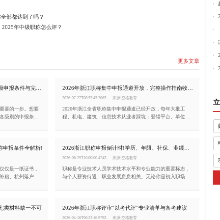
你全部都达到了吗？
2025年中级职称怎么评？
更多文章
2026浙江职称申报全攻略!初/中/高各级申报条件与完整流程详解
2026年浙江职称集中申报通道开放，完整操作指南收好!
2026-07-27T08:57:45.206Z
来源:空格教育
立
重要的一步。想要
2026年浙江全省职称集中申报通道已经开放，每年大批工
各级别的申报条
程、机电、建筑、信息技术从业者踩坑：登错平台、单位无
文章就帮你一次性
法选择、业绩无法提取、公示时长不够，辛苦筹备大半年材
料直接被退回，白白耽误一整年评审机会!今天这篇文章，就
把2026年浙江职称申报的完整流程、关键节点和注意事项一
称申报条件全解析!
2026浙江职称申报倒计时!学历、年限、社保、业绩材料自查清单
次性讲清楚。
2026-06-29T10:00:00.474Z
来源:空格教育
仅仅是一纸证书，
职称是专业技术人员学术技术水平和专业能力的重要标志，
补贴、杭州落户加
与个人薪资待遇、职业发展息息相关。无论你是初入职场的
上。小编一文为你
新人，还是经验丰富的行业骨干，了解浙江职称申报条件都
求。
是职业规划中不可或缺的一环。
：七类材料缺一不可
2026年浙江职称评审“以考代评”专业清单与备考建议
2026-04-16T06:22:16.979Z
来源:空格教育