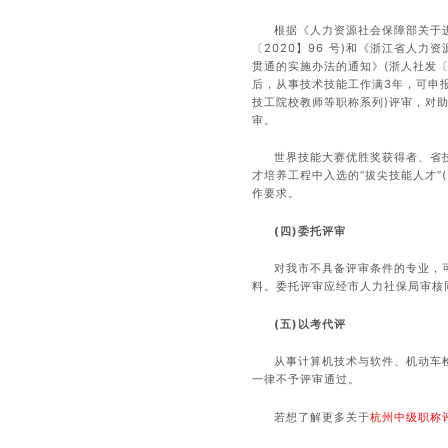
根据《人力资源社会保障部关于
〔2020】96 号)和《浙江省人
贯通的实施办法的通知》(浙人社发〔
后，从事技术技能工作满3年，可申
技工院校教师等职称系列)评审，对
审。
世界技能大赛优胜奖获得者、省
才培养工程中入选的“拔尖技能人才”
作要求。
(四)委托评审
对我市不具备评审条件的专业，
料。委托评审应经市人力社保局审核
(五)以考代评
从事计算机技术与软件、机动车
一律不予评审通过。
若想了解更多关于
杭州中级职称