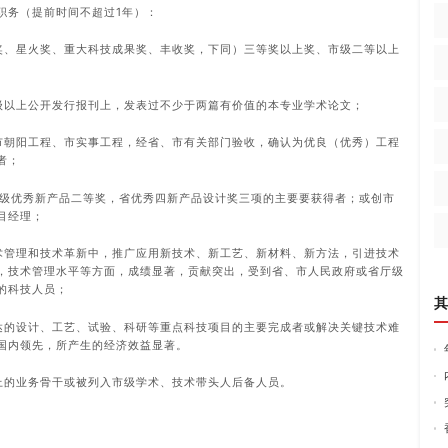
职务（提前时间不超过1年）：
步奖、星火奖、重大科技成果奖、丰收奖，下同）三等奖以上奖、市级二等以上
省级以上公开发行报刊上，发表过不少于两篇有价值的本专业学术论文；
、市朝阳工程、市实事工程，经省、市有关部门验收，确认为优良（优秀）工程
者；
部级优秀新产品二等奖，省优秀四新产品设计奖三项的主要要获得者；或创市
目经理；
技术管理和技术革新中，推广应用新技术、新工艺、新材料、新方法，引进技术
，技术管理水平等方面，成绩显著，贡献突出，受到省、市人民政府或省厅级
的科技人员；
其
下达的设计、工艺、试验、科研等重点科技项目的主要完成者或解决关键技术难
国内领先，所产生的经济效益显著。
以上的业务骨干或被列入市级学术、技术带头人后备人员。