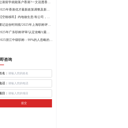
赴港留学就能落户香港?一文说透香港留学申请条件+费用!
2025年香港优才最新政策调整及新版优才12项打分标准!
【空格移民】内地做生意/有公司，学历不高怎么办理香港身份?
谨记这份时间线!2025年上海职称评审倒计时!
2025年广东职称评审/认定攻略!(最新条件+材料+流程!)
2025浙江中级职称：99%的人忽略的关键要点
即咨询
姓名：
电话：
项目：
提交