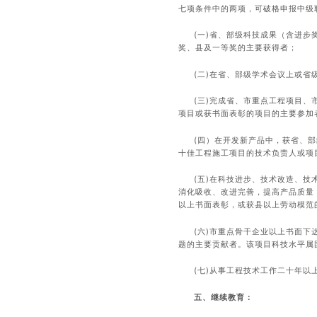
七项条件中的两项，可破格申报中级
(一)省、部级科技成果（含进
奖、县及一等奖的主要获得者；
(二)在省、部级学术会议上或
(三)完成省、市重点工程项目
项目或获书面表彰的项目的主要参加
(四）在开发新产品中，获省、
十佳工程施工项目的技术负责人或项
(五)在科技进步、技术改造、
消化吸收、改进完善，提高产品质量
以上书面表彰，或获县以上劳动模范
(六)市重点骨干企业以上书面
题的主要贡献者。该项目科技水平属
(七)从事工程技术工作二十年
五、继续教育：