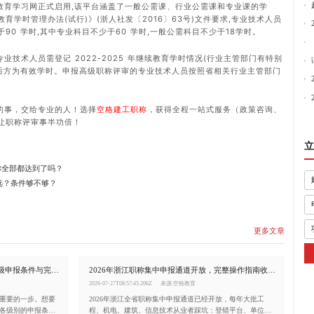
教育学习网正式启用,该平台涵盖了一般公需课、行业公需课和专业课的学
学时管理办法(试行)》(浙人社发〔2016〕63号)文件要求,专业技术人员
90 学时,其中专业科目不少于60 学时,一般公需科目不少于18学时。
业技术人员需登记 2022-2025 年继续教育学时情况(行业主管部门有特别
定后方为有效学时。申报高级职称评审的专业技术人员按照省相关行业主管部门
的事，交给专业的人！选择
空格建工职称
，获得全程一站式服务（政策咨询、
让职称评审事半功倍！
立
你全部都达到了吗？
选？条件够不够？
更多文章
2026浙江职称申报全攻略!初/中/高各级申报条件与完整流程详解
2026年浙江职称集中申报通道开放，完整操作指南收好!
2026-07-27T08:57:45.206Z
来源:空格教育
重要的一步。想要
2026年浙江全省职称集中申报通道已经开放，每年大批工
各级别的申报条
程、机电、建筑、信息技术从业者踩坑：登错平台、单位无