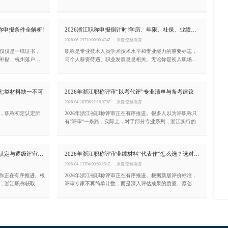
文章就帮你一次性
法选择、业绩无法提取、公示时长不够，辛苦筹备大半年材
料直接被退回，白白耽误一整年评审机会!今天这篇文章，就
把2026年浙江职称申报的完整流程、关键节点和注意事项一
称申报条件全解析!
2026浙江职称申报倒计时!学历、年限、社保、业绩材料自查清单
次性讲清楚。
2026-06-29T10:00:00.474Z
来源:空格教育
仅仅是一纸证书，
职称是专业技术人员学术技术水平和专业能力的重要标志，
补贴、杭州落户加
与个人薪资待遇、职业发展息息相关。无论你是初入职场的
上。小编一文为你
新人，还是经验丰富的行业骨干，了解浙江职称申报条件都
求。
是职业规划中不可或缺的一环。
：七类材料缺一不可
2026年浙江职称评审“以考代评”专业清单与备考建议
2026-04-16T06:22:16.979Z
来源:空格教育
，职称初定认定所
2026年浙江省职称评审正在有序推进。很多人以为评职称只
有“评审”一条路，实际上，对于部分专业系列，浙江实行的
是“以考代评”——即通过参加国家或全省统一组织的考试，成
绩合格即可获得相应职称资格，无需再走繁琐的评审流程。
本文为你梳理浙江实行“以考代评”的专业清单及备考建议。
浙江职称评审条件（2026年）：初定认定与逐级评审并行
2026年浙江职称评审业绩材料“代表作”怎么选？选对了等于成功一半
2026-04-13T04:00:59.251Z
来源:空格教育
工作正在有序推进。根
2026年浙江省职称评审正在有序推进。根据新版评价标准，
，浙江职称获取分
评审专家不再简单计数，而是深入评估成果的质量、原创价
为你梳理申报浙江职称
值和实际贡献。这意味着，与其堆砌十几个平淡无奇的项
目，不如精选1至3项标志性工作业绩作为“代表作”。那么，代
表作该怎么选？