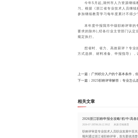
今年5月起,湖州市人力资源继续
习。根据《浙江省专业技术人员继续教育
参加继续教育学习每年度累计不得少于
本年度中报我市中级职称评审的专
要求的除外),经各行业主管部门认
规定执行。
想省时、省力、高效获评？专业
方式选择、材料准备、申报指导），
上一篇：广州积分入户的个基本条件，
下一篇：2025职称评审解答：专业怎么
相关文章
2026-07-28T06:26:12.591Z
来源:空格教育
职称评审是专业技术人员职业发展中至关
顺利通过浙江省职称评审，首先要搞清楚