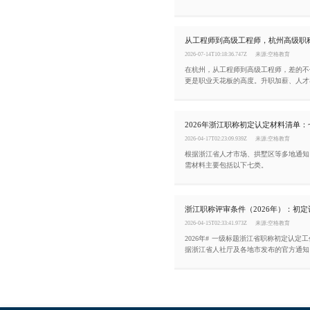
件，同时掌握完整的申报流程。今天这篇
梳理清楚。
从工程师到高级工程师，杭州高级职
2026-07-14T10:18:36.747Z
来源:空格教育
在杭州，从工程师到高级工程师，差的不
更是职业天花板的高度。升职加薪、人才
分、招投标项目、企业资质申报全都用得
讲清杭州中级工程师晋升高级工程师的要
2026年浙江职称初定认定材料清单
2026-04-17T02:23:09.939Z
来源:空格教育
根据浙江省人才市场、拱墅区等多地通知
需材料主要包括以下七类。
2026-04-15T02:33:41.973Z
来源:空格教育
2026年# 一级标题浙江省职称初定认定
据浙江省人社厅及各地市发布的官方通知
为“初定”和“认定”两条便捷通道。本文
的核心条件。