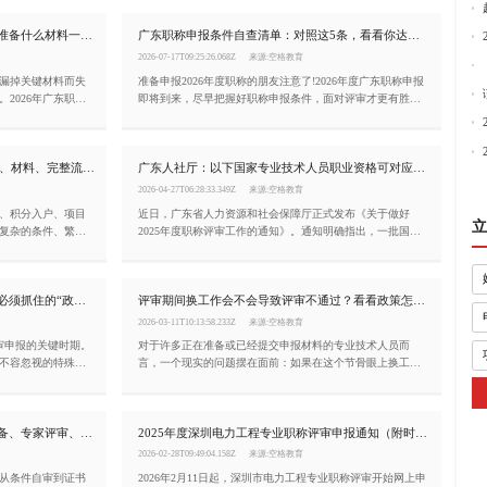
2026年广东职称筹备时间表，现在该准备什么材料一目了然!
广东职称申报条件自查清单：对照这5条，看看你达标了吗?
2026-07-17T09:25:26.068Z
来源:空格教育
漏掉关键材料而失
准备申报2026年度职称的朋友注意了!2026年度广东职称申报
2026年广东职称
即将到来，尽早把握好职称申报条件，面对评审才更有胜算!
还缺什么材料，今
如果你正准备申报职称，这篇文章值得从头看到尾。
重磅发布|2026年广东省职称评审条件、材料、完整流程!
广东人社厅：以下国家专业技术人员职业资格可对应广东省职称！
2026-04-27T06:28:33.349Z
来源:空格教育
、积分入户、项目
近日，广东省人力资源和社会保障厅正式发布《关于做好
立
复杂的条件、繁多
2025年度职称评审工作的通知》。通知明确指出，一批国家
下手。空格职称完
专业技术人员职业资格可与广东省相应系列和层级的职称实
件、材料清单、申报
现对应。此举旨在进一步畅通专业技术人才职业发展通道，
减少重复评价，提升人才评价效率。
为什么说2026年是是广东省职称评审必须抓住的“政策窗口期”？
评审期间换工作会不会导致评审不通过？看看政策怎么说
2026-03-11T10:13:58.233Z
来源:空格教育
评审申报的关键时期。
对于许多正在准备或已经提交申报材料的专业技术人员而
不容忽视的特殊背
言，一个现实的问题摆在面前：如果在这个节骨眼上换工
好2026年度高级
作，会不会导致评审不通过？ 社保断了怎么办？原单位的业
26年开展的本次考
绩材料还能不能用？新单位愿不愿意盖章？本文将结合广东
架下的最后一轮完
省2025年度最新政策，为您系统梳理评审期间换工作的风险
2026广东职称评审详细流程：材料准备、专家评审、公示
2025年度深圳电力工程专业职称评审申报通知（附时间节点与条件）
日结束。
与应对策略。
2026-02-28T09:49:04.158Z
来源:空格教育
。从条件自审到证书
2026年2月11日起，深圳市电力工程专业职称评审开始网上申