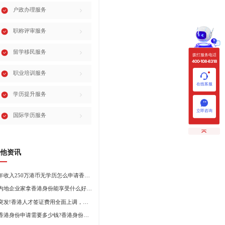
户政办理服务
职称评审服务
留学移民服务
拨打服务电话
400-108-8318
职业培训服务
在线客服
学历提升服务
立即咨询
国际学历服务
他资讯
年收入250万港币无学历怎么申请香港身份?
内地企业家拿香港身份能享受什么好处?哪种申请途径更适合企业家?
突发!香港人才签证费用全面上调，最高签证费1300港币!
香港身份申请需要多少钱?香港身份申请到转永居7年费用