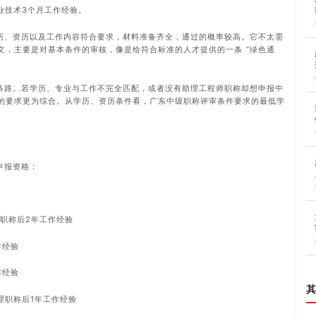
业技术3个月工作经验。
历、资历以及工作内容符合要求，材料准备齐全，通过的概率较高。它不太需
文，主要是对基本条件的审核，像是给符合标准的人才提供的一条 “绿色通
条路。若学历、专业与工作不完全匹配，或者没有助理工程师职称却想申报中
的要求更为综合。从学历、资历条件看，广东中级职称评审条件要求的最低学
申报资格：
职称后2年工作经验
作经验
作经验
其
理职称后1年工作经验