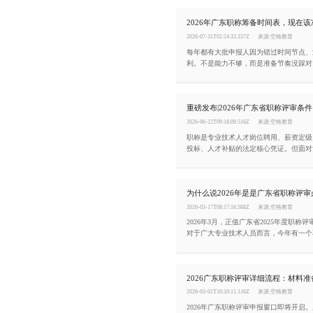
2026-07-31T02:24:33.337Z
来源:空格教育
每年都有大批申报人因为错过时间节点、
利。不是能力不够，而是准备节奏没踩对。
评审即将进入关键阶段，现在该做什么、
天这篇文章帮你一次性理清楚。
2026-06-22T09:18:09.516Z
来源:空格教育
职称是专业技术人才岗位聘用、薪资定级
投标、人才补贴的法定核心凭证。但面对
的材料和严格的流程，不少人会感到无从
整梳理2026年度广东省职称评审申报条
流程。
2026-03-17T08:17:16.588Z
来源:空格教育
2026年3月，正值广东省2025年度职称
对于广大专业技术人员而言，今年有一个
景：根据广东省卫生健康委发布的《关于做
卫生专业技术资格考试工作的通知》，20
试及后续评审，将是现行职称改革政策框
整评审，现行改革周期将于2027年5月1
2026-03-01T10:10:11.116Z
来源:空格教育
2026年广东职称评审申报窗口即将开启