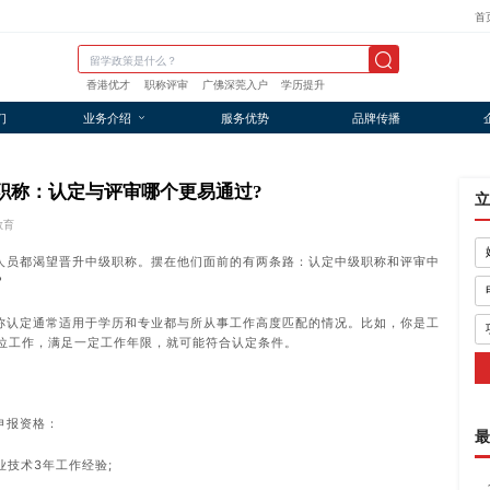
首
香港优才
职称评审
广佛深莞入户
学历提升
们
业务介绍
服务优势
品牌传播
级职称：认定与评审哪个更易通过?
立
教育
人员都渴望晋升中级职称。摆在他们面前的有两条路：认定中级职称和评审中
?
称认定通常适用于学历和专业都与所从事工作高度匹配的情况。比如，你是工
位工作，满足一定工作年限，就可能符合认定条件。
申报资格：
最
技术3年工作经验;