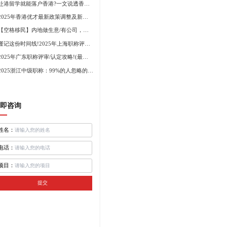
赴港留学就能落户香港?一文说透香港留学申请条件+费用!
2025年香港优才最新政策调整及新版优才12项打分标准!
【空格移民】内地做生意/有公司，学历不高怎么办理香港身份?
谨记这份时间线!2025年上海职称评审倒计时!
2025年广东职称评审/认定攻略!(最新条件+材料+流程!)
2025浙江中级职称：99%的人忽略的关键要点
即咨询
姓名：
电话：
项目：
提交