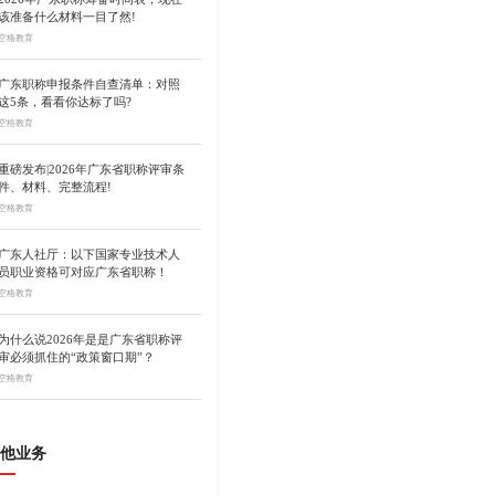
该准备什么材料一目了然!
空格教育
广东职称申报条件自查清单：对照
这5条，看看你达标了吗?
空格教育
重磅发布|2026年广东省职称评审条
件、材料、完整流程!
空格教育
广东人社厅：以下国家专业技术人
员职业资格可对应广东省职称！
空格教育
为什么说2026年是是广东省职称评
审必须抓住的“政策窗口期”？
空格教育
他业务