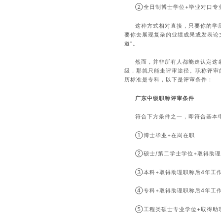
②全日制博士学位+毕业对口专
这种方式相对直接，只要你的学
要你去展现复杂的业绩成果或发表论
道”。
然而，并非所有人都能走认定这
级，那就只能走评审途径。职称评审
历标准是专科，以下是评审条件：
广东中级职称评审条件
符合下方条件之一，即符合基本
①博士毕业+在岗在职
②硕士/第二学士学位+取得助理
③本科+取得助理职称后4年工
④专科+取得助理职称后4年工
⑤工程类硕士专业学位+取得助