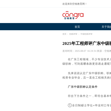
欢迎来到空格教育网！
首页
关于我
首页
>
职称评审
>
中级职称评审
2025年工程师评广东中
发布时间：2025-08-07 16:24:31
/
来源：空格
在广东工程领域，不少专业技术
级职称，可到底哪条路更容易走通呢
先来说说认定广东中级职称。职
程类专业毕业，且一直在工程相关岗
广东中级职称认定条件
符合下方条件之一，即符合基本
①全日制硕士学位+毕业对口专业