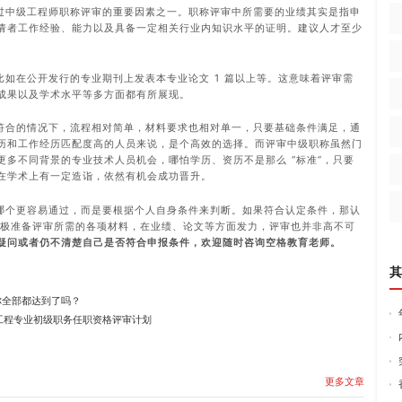
过中级工程师职称评审的重要因素之一。职称评审中所需要的业绩其实是指申
请者工作经验、能力以及具备一定相关行业内知识水平的证明。建议人才至少
如在公开发行的专业期刊上发表本专业论文 1 篇以上等。这意味着评审需
成果以及学术水平等多方面都有所展现。
符合的情况下，流程相对简单，材料要求也相对单一，只要基础条件满足，通
历和工作经历匹配度高的人员来说，是个高效的选择。而评审中级职称虽然门
更多不同背景的专业技术人员机会，哪怕学历、资历不是那么 “标准”，只要
在学术上有一定造诣，依然有机会成功晋升。
哪个更容易通过，而是要根据个人自身条件来判断。如果符合认定条件，那认
积极准备评审所需的各项材料，在业绩、论文等方面发力，评审也并非高不可
疑问或者仍不清楚自己是否符合申报条件，欢迎随时咨询
空格教育
老师。
其
你全部都达到了吗？
利工程专业初级职务任职资格评审计划
更多文章