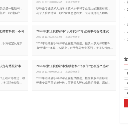
2026-06-29T10:00:00.474Z
来源:空格教育
仅仅是一纸证书，
职称是专业技术人员学术技术水平和专业能力的重要标志，
补贴、杭州落户加
与个人薪资待遇、职业发展息息相关。无论你是初入职场的
上。小编一文为你
新人，还是经验丰富的行业骨干，了解浙江职称申报条件都
求。
是职业规划中不可或缺的一环。
：七类材料缺一不可
2026年浙江职称评审“以考代评”专业清单与备考建议
2026-04-16T06:22:16.979Z
来源:空格教育
，职称初定认定所
2026年浙江省职称评审正在有序推进。很多人以为评职称只
有“评审”一条路，实际上，对于部分专业系列，浙江实行的
是“以考代评”——即通过参加国家或全省统一组织的考试，成
绩合格即可获得相应职称资格，无需再走繁琐的评审流程。
立
本文为你梳理浙江实行“以考代评”的专业清单及备考建议。
浙江职称评审条件（2026年）：初定认定与逐级评审并行
2026年浙江职称评审业绩材料“代表作”怎么选？选对了等于成功一半
2026-04-13T04:00:59.251Z
来源:空格教育
工作正在有序推进。根
2026年浙江省职称评审正在有序推进。根据新版评价标准，
，浙江职称获取分
评审专家不再简单计数，而是深入评估成果的质量、原创价
为你梳理申报浙江职称
值和实际贡献。这意味着，与其堆砌十几个平淡无奇的项
目，不如精选1至3项标志性工作业绩作为“代表作”。那么，代
表作该怎么选？