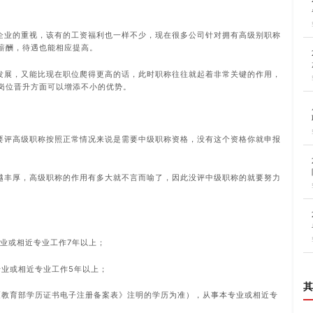
企业的重视，该有的工资福利也一样不少，现在很多公司针对拥有高级别职称
薪酬，待遇也能相应提高。
发展，又能比现在职位爬得更高的话，此时职称往往就起着非常关键的作用，
岗位晋升方面可以增添不小的优势。
要评高级职称按照正常情况来说是需要中级职称资格，没有这个资格你就申报
越丰厚，高级职称的作用有多大就不言而喻了，因此没评中级职称的就要努力
专业或相近专业工作7年以上；
专业或相近专业工作5年以上；
其
《教育部学历证书电子注册备案表》注明的学历为准），从事本专业或相近专