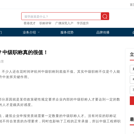
首
香港优才
职称评审
广佛深莞入户
学历提升
们
业务介绍
服务优势
品牌传播
？中级职称真的很值！
立
教育
，不少人还在花时间评杭州中级职称到底值不值。其实中级职称不仅是个人能
升中发挥关键作用。
部分原因就是某些政策硬性规定要求企业内部的中级职称人才要达到一定的数
的人才是颇具好感度。
说，建筑企业申报资质就需要一定数量的中级职称人才。没有对应的职称证
最
就不符合资质的办理要求，同时也影响了工程的正常承接，所以中级工程师职