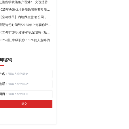
赴港留学就能落户香港?一文说透香港留学申请条件+费用!
2025年香港优才最新政策调整及新版优才12项打分标准!
【空格移民】内地做生意/有公司，学历不高怎么办理香港身份?
谨记这份时间线!2025年上海职称评审倒计时!
2025年广东职称评审/认定攻略!(最新条件+材料+流程!)
2025浙江中级职称：99%的人忽略的关键要点
即咨询
姓名：
电话：
项目：
提交