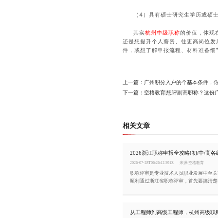
（4）具有硕士研究生学历或硕
其实
杭州中级职称
的价值，体现
还是想提升个人薪资、往更高岗位发
件，或想了解申报流程、材料准备细
上一篇：广州积分入户的个基本条件，
下一篇：空格教育|想评副高职称？这份
相关文章
2026-07-28T06:26:12.591Z
来源:空格教育
职称评审是专业技术人员职业发展中至关
顺利通过浙江省职称评审，首先要搞清楚
件，同时掌握完整的申报流程。今天这篇
梳理清楚。
从工程师到高级工程师，杭州高级职