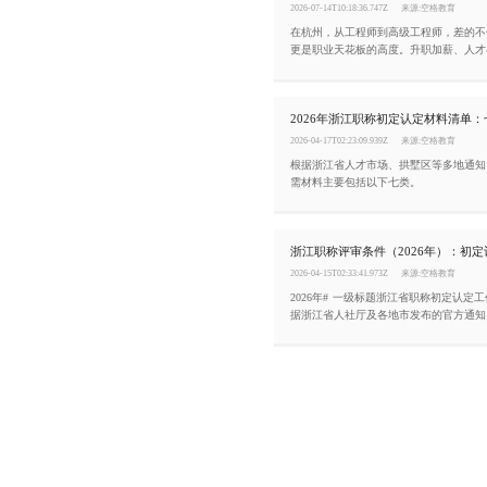
2026-07-14T10:18:36.747Z
来源:空格教育
在杭州，从工程师到高级工程师，差的不
更是职业天花板的高度。升职加薪、人才
分、招投标项目、企业资质申报全都用得
讲清杭州中级工程师晋升高级工程师的要
2026年浙江职称初定认定材料清单
2026-04-17T02:23:09.939Z
来源:空格教育
根据浙江省人才市场、拱墅区等多地通知
需材料主要包括以下七类。
2026-04-15T02:33:41.973Z
来源:空格教育
2026年# 一级标题浙江省职称初定认定
据浙江省人社厅及各地市发布的官方通知
为“初定”和“认定”两条便捷通道。本文
的核心条件。