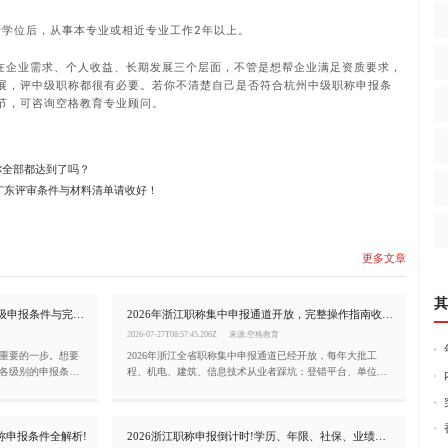
士学位后，从事本专业或相近专业工作2年以上。
在企业需求、个人收益、长期发展三个层面，不管是想帮企业满足资质要求，
展，评中级职称都很有必要。若你不清楚自己是否符合杭州中级职称申报条
节，可咨询空格教育专业顾问。
你全部都达到了吗？
广东评审条件与材料清单请收好！
更多文章
其
2026浙江职称申报全攻略!初/中/高各级申报条件与完整流程详解
2026年浙江职称集中申报通道开放，完整操作指南收好!
2026-07-27T08:57:45.206Z
来源:空格教育
重要的一步。想要
2026年浙江全省职称集中申报通道已经开放，每年大批工
各级别的申报条
程、机电、建筑、信息技术从业者踩坑：登错平台、单位无
文章就帮你一次性
法选择、业绩无法提取、公示时长不够，辛苦筹备大半年材
料直接被退回，白白耽误一整年评审机会!今天这篇文章，就
把2026年浙江职称申报的完整流程、关键节点和注意事项一
称申报条件全解析!
2026浙江职称申报倒计时!学历、年限、社保、业绩材料自查清单
次性讲清楚。