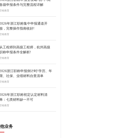
各级申报条件与完整流程详解
空格教育
2026年浙江职称集中申报通道开
放，完整操作指南收好!
空格教育
从工程师到高级工程师，杭州高级
职称申报条件全解析!
空格教育
2026浙江职称申报倒计时!学历、年
限、社保、业绩材料自查清单
空格教育
2026年浙江职称初定认定材料清
单：七类材料缺一不可
空格教育
他业务