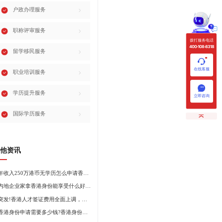
户政办理服务
职称评审服务
拨打服务电话
400-108-8318
留学移民服务
在线客服
职业培训服务
学历提升服务
立即咨询
国际学历服务
他资讯
年收入250万港币无学历怎么申请香港身份?
内地企业家拿香港身份能享受什么好处?哪种申请途径更适合企业家?
突发!香港人才签证费用全面上调，最高签证费1300港币!
香港身份申请需要多少钱?香港身份申请到转永居7年费用