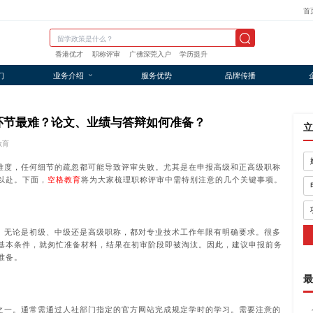
首
香港优才
职称评审
广佛深莞入户
学历提升
们
业务介绍
服务优势
品牌传播
个环节最难？论文、业绩与答辩如何准备？
立
教育
难度，任何细节的疏忽都可能导致评审失败。尤其是在申报高级和正高级职称
以赴。下面，
空格教育
将为大家梳理职称评审中需特别注意的几个关键事项。
。无论是初级、中级还是高级职称，都对专业技术工作年限有明确要求。很多
基本条件，就匆忙准备材料，结果在初审阶段即被淘汰。因此，建议申报前务
准备。
最
之一。通常需通过人社部门指定的官方网站完成规定学时的学习。需要注意的