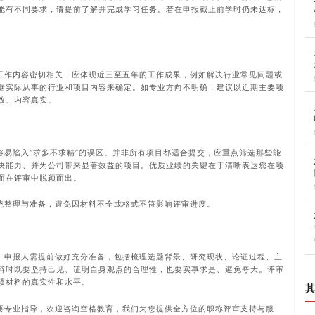
能有不同要求，请提前了解并完成学习任务。若在申报截止前学时仍未达标，
工作内容密切相关，应体现近三至五年的工作成果，例如解决行业常见问题或
据实际从事的行业和项目内容来确定。如专业方向不明确，建议以近期主要项
致、内容真实。
容易陷入“求多不求精”的误区。并非所有项目都适合提交，应重点筛选那些能
决能力、并为公司带来显著效益的项目。优质业绩的关键在于清晰表达您在项
而在评审中脱颖而出。
统整理与准备，避免因材料不全或格式不符影响评审进度。
。申报人需提前做好充分准备，包括梳理选题背景、研究现状、论证过程、主
辩时既要坚持己见、证明自身观点的合理性，也要实事求是、避免夸大。评审
绩材料的真实性和水平。
其
要专业指导，欢迎咨询空格教育，我们为您提供全方位的职称评审支持与服