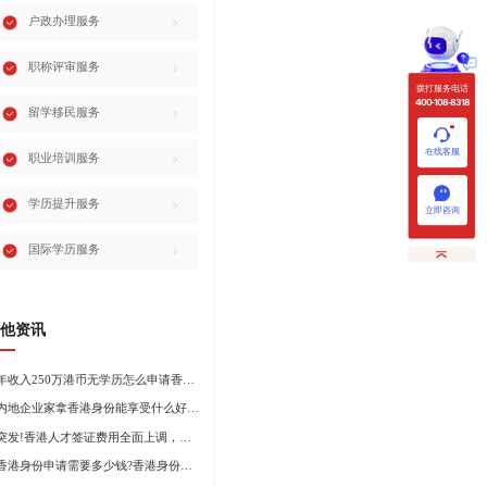
户政办理服务
职称评审服务
拨打服务电话
400-108-8318
留学移民服务
在线客服
职业培训服务
学历提升服务
立即咨询
国际学历服务
他资讯
年收入250万港币无学历怎么申请香港身份?
内地企业家拿香港身份能享受什么好处?哪种申请途径更适合企业家?
突发!香港人才签证费用全面上调，最高签证费1300港币!
香港身份申请需要多少钱?香港身份申请到转永居7年费用