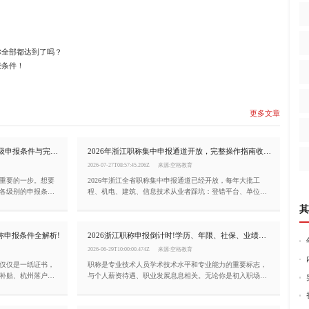
你全部都达到了吗？
些条件！
更多文章
2026浙江职称申报全攻略!初/中/高各级申报条件与完整流程详解
2026年浙江职称集中申报通道开放，完整操作指南收好!
2026-07-27T08:57:45.206Z
来源:空格教育
重要的一步。想要
2026年浙江全省职称集中申报通道已经开放，每年大批工
各级别的申报条
程、机电、建筑、信息技术从业者踩坑：登错平台、单位无
文章就帮你一次性
法选择、业绩无法提取、公示时长不够，辛苦筹备大半年材
其
料直接被退回，白白耽误一整年评审机会!今天这篇文章，就
把2026年浙江职称申报的完整流程、关键节点和注意事项一
称申报条件全解析!
2026浙江职称申报倒计时!学历、年限、社保、业绩材料自查清单
次性讲清楚。
2026-06-29T10:00:00.474Z
来源:空格教育
仅仅是一纸证书，
职称是专业技术人员学术技术水平和专业能力的重要标志，
补贴、杭州落户加
与个人薪资待遇、职业发展息息相关。无论你是初入职场的
上。小编一文为你
新人，还是经验丰富的行业骨干，了解浙江职称申报条件都
求。
是职业规划中不可或缺的一环。