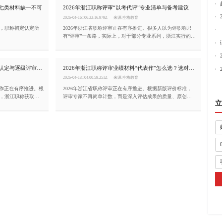
：七类材料缺一不可
2026年浙江职称评审“以考代评”专业清单与备考建议
2026-04-16T06:22:16.979Z
来源:空格教育
，职称初定认定所
2026年浙江省职称评审正在有序推进。很多人以为评职称只
有“评审”一条路，实际上，对于部分专业系列，浙江实行的
是“以考代评”——即通过参加国家或全省统一组织的考试，成
绩合格即可获得相应职称资格，无需再走繁琐的评审流程。
本文为你梳理浙江实行“以考代评”的专业清单及备考建议。
浙江职称评审条件（2026年）：初定认定与逐级评审并行
2026年浙江职称评审业绩材料“代表作”怎么选？选对了等于成功一半
2026-04-13T04:00:59.251Z
来源:空格教育
工作正在有序推进。根
2026年浙江省职称评审正在有序推进。根据新版评价标准，
，浙江职称获取分
评审专家不再简单计数，而是深入评估成果的质量、原创价
立
为你梳理申报浙江职称
值和实际贡献。这意味着，与其堆砌十几个平淡无奇的项
目，不如精选1至3项标志性工作业绩作为“代表作”。那么，代
表作该怎么选？