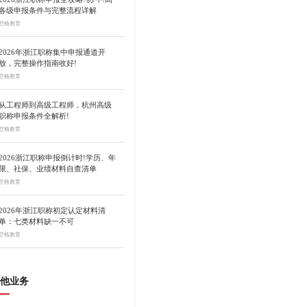
各级申报条件与完整流程详解
空格教育
2026年浙江职称集中申报通道开
放，完整操作指南收好!
空格教育
从工程师到高级工程师，杭州高级
职称申报条件全解析!
空格教育
2026浙江职称申报倒计时!学历、年
限、社保、业绩材料自查清单
空格教育
2026年浙江职称初定认定材料清
单：七类材料缺一不可
空格教育
他业务