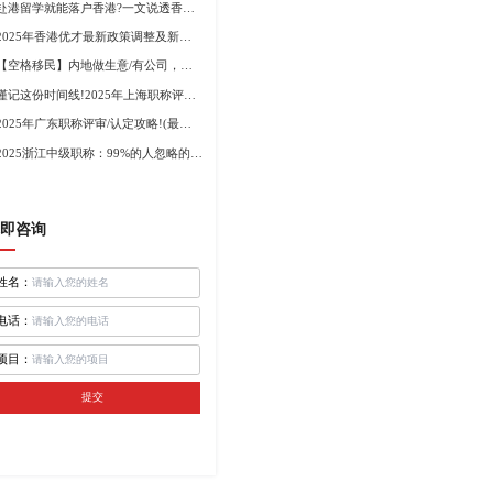
赴港留学就能落户香港?一文说透香港留学申请条件+费用!
2025年香港优才最新政策调整及新版优才12项打分标准!
【空格移民】内地做生意/有公司，学历不高怎么办理香港身份?
谨记这份时间线!2025年上海职称评审倒计时!
2025年广东职称评审/认定攻略!(最新条件+材料+流程!)
2025浙江中级职称：99%的人忽略的关键要点
即咨询
姓名：
电话：
项目：
提交