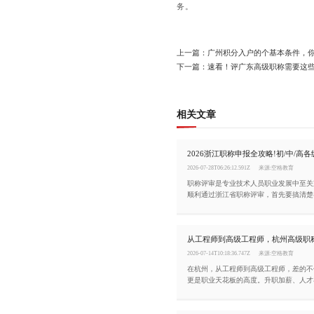
务。
上一篇：广州积分入户的个基本条件，
下一篇：速看！评广东高级职称需要这
相关文章
2026-07-28T06:26:12.591Z
来源:空格教育
职称评审是专业技术人员职业发展中至关
顺利通过浙江省职称评审，首先要搞清楚
件，同时掌握完整的申报流程。今天这篇
梳理清楚。
从工程师到高级工程师，杭州高级职
2026-07-14T10:18:36.747Z
来源:空格教育
在杭州，从工程师到高级工程师，差的不
更是职业天花板的高度。升职加薪、人才
分、招投标项目、企业资质申报全都用得
讲清杭州中级工程师晋升高级工程师的要