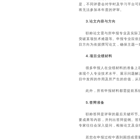
是，不同评委会对学时及学习平台可
将无法参加本年度的评审。
3.论文内容与方向
职称论文需与所申报专业及实际
突破某项技术难题等。申报专业应依
目方向为依据撰写论文，确保主题一
4.项目业绩材料
很多申报人在业绩材料的准备上
体现个人专业技术水平、展示问题解
目中发挥的作用及所产生的价值，从
此外，所有申报材料都需提前系
5.答辩准备
职称答辩是评审的最后关键环节
要成果等内容，并列出答辩提纲。答
专家往往会深入提问，检验论文及业
若您在申报过程中遇到困惑或需