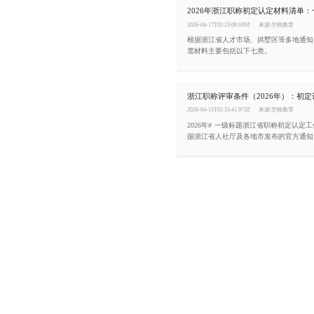
2026年浙江职称初定认定材料清单
2026-04-17T02:23:09.939Z
来源:空格教育
根据浙江省人才市场、拱墅区等多地通知
需材料主要包括以下七类。
2026-04-15T02:33:41.973Z
来源:空格教育
2026年# 一级标题浙江省职称初定认定
据浙江省人社厅及各地市发布的官方通知
为“初定”和“认定”两条便捷通道。本文
的核心条件。