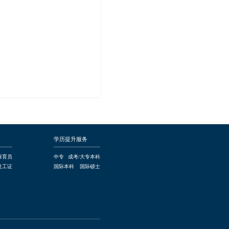
学历提升服务
保育员
中专
成考/大专本科
社工证
国际本科
国际硕士