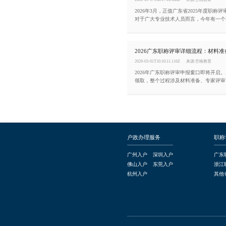
2026年3月，正值广东省2025年度职称
对于广大专业技术人员而言，今年有一个
景：根据广东省卫生健康委发布的《关于做
卫生专业技术资格考试工作的通知》，20
试及后续评审，将是现行职称改革政策框
整评审，现行改革周期将于2027年5月1
2026-03-01T10:10:11.116Z
来源:空格教育
2026年广东职称评审申报窗口即将开启
领取，整个过程涉及材料准备、专家评审
环节，有需要的朋友赶紧咨询在线窗口办
户政办理服务
职称
广州入户
深圳入户
广东
佛山入户
东莞入户
浙江
杭州入户
其他