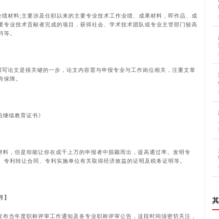
业绩材料;主要涉及任职以来的主要专业技术工作业绩、成果材料，即作品、成
要专业技术贡献者完成的项目，获得社会、学术技术团队或专业主管部门较高
料等。
;撰写论文是很关键的一步，论文内容需与申报专业与工作岗位相关，注重文章
有保障。
员继续教育证书》
材料，但是却能让你在成千上万的申报者中脱颖而出，提高通过率。发明专
、专利转让合同、专利实施单位有关取得经济效益的证明及税务证明等。
2月】
其
发布当年度职称评审工作通知及各专业职称评审公告，这段时间须密切关注，