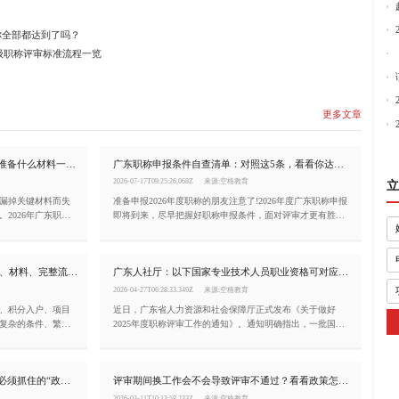
你全部都达到了吗？
级职称评审标准流程一览
更多文章
2026年广东职称筹备时间表，现在该准备什么材料一目了然!
广东职称申报条件自查清单：对照这5条，看看你达标了吗?
2026-07-17T09:25:26.068Z
来源:空格教育
立
漏掉关键材料而失
准备申报2026年度职称的朋友注意了!2026年度广东职称申报
2026年广东职称
即将到来，尽早把握好职称申报条件，面对评审才更有胜算!
还缺什么材料，今
如果你正准备申报职称，这篇文章值得从头看到尾。
重磅发布|2026年广东省职称评审条件、材料、完整流程!
广东人社厅：以下国家专业技术人员职业资格可对应广东省职称！
2026-04-27T06:28:33.349Z
来源:空格教育
、积分入户、项目
近日，广东省人力资源和社会保障厅正式发布《关于做好
复杂的条件、繁多
2025年度职称评审工作的通知》。通知明确指出，一批国家
下手。空格职称完
专业技术人员职业资格可与广东省相应系列和层级的职称实
件、材料清单、申报
现对应。此举旨在进一步畅通专业技术人才职业发展通道，
减少重复评价，提升人才评价效率。
为什么说2026年是是广东省职称评审必须抓住的“政策窗口期”？
评审期间换工作会不会导致评审不通过？看看政策怎么说
2026-03-11T10:13:58.233Z
来源:空格教育