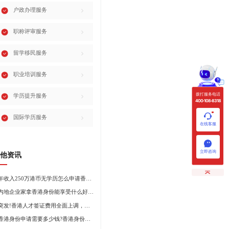
户政办理服务
职称评审服务
留学移民服务
职业培训服务
拨打服务电话
学历提升服务
400-108-8318
国际学历服务
在线客服
立即咨询
他资讯
年收入250万港币无学历怎么申请香港身份?
内地企业家拿香港身份能享受什么好处?哪种申请途径更适合企业家?
突发!香港人才签证费用全面上调，最高签证费1300港币!
香港身份申请需要多少钱?香港身份申请到转永居7年费用