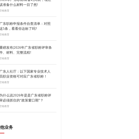
该准备什么材料一目了然!
空格教育
广东职称申报条件自查清单：对照
这5条，看看你达标了吗?
空格教育
重磅发布|2026年广东省职称评审条
件、材料、完整流程!
空格教育
广东人社厅：以下国家专业技术人
员职业资格可对应广东省职称！
空格教育
为什么说2026年是是广东省职称评
审必须抓住的“政策窗口期”？
空格教育
他业务