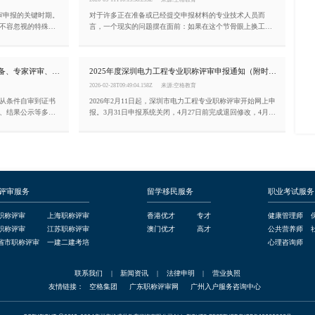
评审申报的关键时期。
对于许多正在准备或已经提交申报材料的专业技术人员而
不容忽视的特殊背
言，一个现实的问题摆在面前：如果在这个节骨眼上换工
好2026年度高级
作，会不会导致评审不通过？ 社保断了怎么办？原单位的业
26年开展的本次考
绩材料还能不能用？新单位愿不愿意盖章？本文将结合广东
架下的最后一轮完
省2025年度最新政策，为您系统梳理评审期间换工作的风险
2026广东职称评审详细流程：材料准备、专家评审、公示
2025年度深圳电力工程专业职称评审申报通知（附时间节点与条件）
日结束。
与应对策略。
2026-02-28T09:49:04.158Z
来源:空格教育
。从条件自审到证书
2026年2月11日起，深圳市电力工程专业职称评审开始网上申
、结果公示等多个
报。3月31日申报系统关闭，4月27日前完成退回修改，4月30
理！
日缴费截止。今天空格教育小编整理申报条件、材料要求及
流程节点，来了解一下吧。
评审服务
留学移民服务
职业考试服务
职称评审
上海职称评审
香港优才
专才
健康管理师
职称评审
江苏职称评审
澳门优才
高才
公共营养师
省市职称评审
一建二建考培
心理咨询师
联系我们
|
新闻资讯
|
法律申明
|
营业执照
友情链接：
空格集团
广东职称评审网
广州入户服务咨询中心