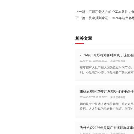
上一篇：广州积分入户的个基本条件，
下一篇：从申报到拿证：2026年杭州各
相关文章
2026-07-31T02:24:33.337Z
来源:空格教育
每年都有大批申报人因为错过时间节点、
利。不是能力不够，而是准备节奏没踩对。
评审即将进入关键阶段，现在该做什么、
天这篇文章帮你一次性理清楚。
2026-06-22T09:18:09.516Z
来源:空格教育
职称是专业技术人才岗位聘用、薪资定级
投标、人才补贴的法定核心凭证。但面对
的材料和严格的流程，不少人会感到无从
整梳理2026年度广东省职称评审申报条
流程。
2026-03-17T08:17:16.588Z
来源:空格教育