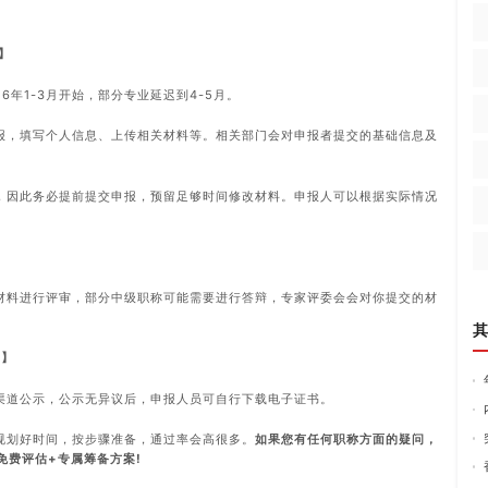
】
26年1-3月开始，部分专业延迟到4-5月。
报，填写个人信息、上传相关材料等。相关部门会对申报者提交的基础信息及
，因此务必提前提交申报，预留足够时间修改材料。申报人可以根据实际情况
】
材料进行评审，部分中级职称可能需要进行答辩，专家评委会会对你提交的材
其
月】
渠道公示，公示无异议后，申报人员可自行下载电子证书。
前规划好时间，按步骤准备，通过率会高很多。
如果您有任何职称方面的疑问，
免费评估+专属筹备方案!