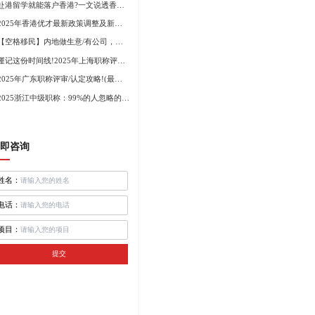
赴港留学就能落户香港?一文说透香港留学申请条件+费用!
2025年香港优才最新政策调整及新版优才12项打分标准!
【空格移民】内地做生意/有公司，学历不高怎么办理香港身份?
谨记这份时间线!2025年上海职称评审倒计时!
2025年广东职称评审/认定攻略!(最新条件+材料+流程!)
2025浙江中级职称：99%的人忽略的关键要点
即咨询
姓名：
电话：
项目：
提交