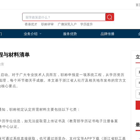
首
香港优才
职称评审
广佛深莞入户
学历提升
们
业务介绍
服务优势
品牌传播
流程与材料清单
立
教育
即将启动。对于广大专业技术人员而言，职称申报是一项系统工程，从学历资历
梳理，每个环节都关乎成败。本文基于浙江省人社厅及相关地市发布的官方文
的核心要点。
通知，职称初定认定所需材料主要包括以下七类：
学历学位信息，如无法提取需上传证书及《教育部学历证书电子注册备案
最
务中心认证。
保可通过系统直接获取，也可通过浙里办、支付宝等APP下载《浙江省职工基