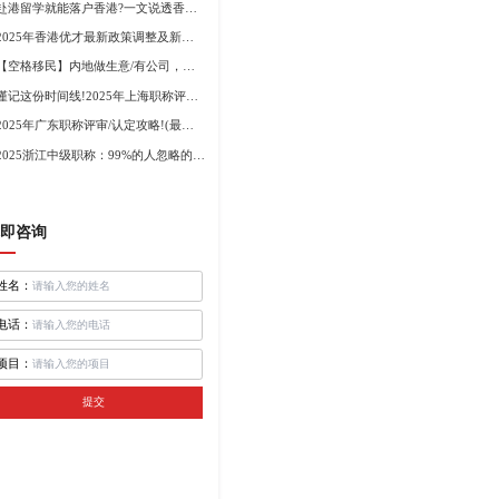
赴港留学就能落户香港?一文说透香港留学申请条件+费用!
2025年香港优才最新政策调整及新版优才12项打分标准!
【空格移民】内地做生意/有公司，学历不高怎么办理香港身份?
谨记这份时间线!2025年上海职称评审倒计时!
2025年广东职称评审/认定攻略!(最新条件+材料+流程!)
2025浙江中级职称：99%的人忽略的关键要点
即咨询
姓名：
电话：
项目：
提交