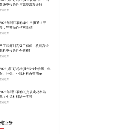
各级申报条件与完整流程详解
空格教育
2026年浙江职称集中申报通道开
放，完整操作指南收好!
空格教育
从工程师到高级工程师，杭州高级
职称申报条件全解析!
空格教育
2026浙江职称申报倒计时!学历、年
限、社保、业绩材料自查清单
空格教育
2026年浙江职称初定认定材料清
单：七类材料缺一不可
空格教育
他业务