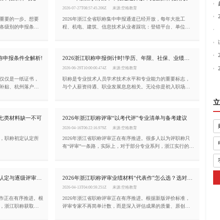
2026-07-27T08:57:45.206Z
来源:空格教育
重要的一步。想要
2026年浙江全省职称集中申报通道已经开放，每年大批工
各级别的申报条
程、机电、建筑、信息技术从业者踩坑：登错平台、单位无
文章就帮你一次性
法选择、业绩无法提取、公示时长不够，辛苦筹备大半年材
料直接被退回，白白耽误一整年评审机会!今天这篇文章，就
把2026年浙江职称申报的完整流程、关键节点和注意事项一
称申报条件全解析!
2026浙江职称申报倒计时!学历、年限、社保、业绩材料自查清单
次性讲清楚。
2026-06-29T10:00:00.474Z
来源:空格教育
仅仅是一纸证书，
职称是专业技术人员学术技术水平和专业能力的重要标志，
补贴、杭州落户加
与个人薪资待遇、职业发展息息相关。无论你是初入职场的
上。小编一文为你
新人，还是经验丰富的行业骨干，了解浙江职称申报条件都
立
求。
是职业规划中不可或缺的一环。
：七类材料缺一不可
2026年浙江职称评审“以考代评”专业清单与备考建议
2026-04-16T06:22:16.979Z
来源:空格教育
，职称初定认定所
2026年浙江省职称评审正在有序推进。很多人以为评职称只
有“评审”一条路，实际上，对于部分专业系列，浙江实行的
是“以考代评”——即通过参加国家或全省统一组织的考试，成
绩合格即可获得相应职称资格，无需再走繁琐的评审流程。
本文为你梳理浙江实行“以考代评”的专业清单及备考建议。
浙江职称评审条件（2026年）：初定认定与逐级评审并行
2026年浙江职称评审业绩材料“代表作”怎么选？选对了等于成功一半
2026-04-13T04:00:59.251Z
来源:空格教育
工作正在有序推进。根
2026年浙江省职称评审正在有序推进。根据新版评价标准，
，浙江职称获取分
评审专家不再简单计数，而是深入评估成果的质量、原创价
为你梳理申报浙江职称
值和实际贡献。这意味着，与其堆砌十几个平淡无奇的项