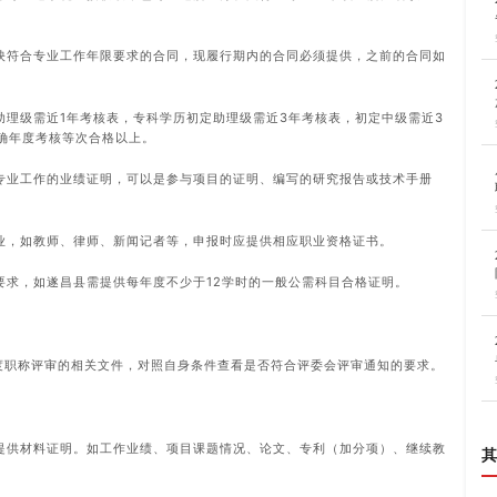
映符合专业工作年限要求的合同，现履行期内的合同必须提供，之前的合同如
助理级需近1年考核表，专科学历初定助理级需近3年考核表，初定中级需近3
确年度考核等次合格以上。
专业工作的业绩证明，可以是参与项目的证明、编写的研究报告或技术手册
业，如教师、律师、新闻记者等，申报时应提供相应职业资格证书。
要求，如遂昌县需提供每年度不少于12学时的一般公需科目合格证明。
年度职称评审的相关文件，对照自身条件查看是否符合评委会评审通知的要求。
）
要提供材料证明。如工作业绩、项目课题情况、论文、专利（加分项）、继续教
其