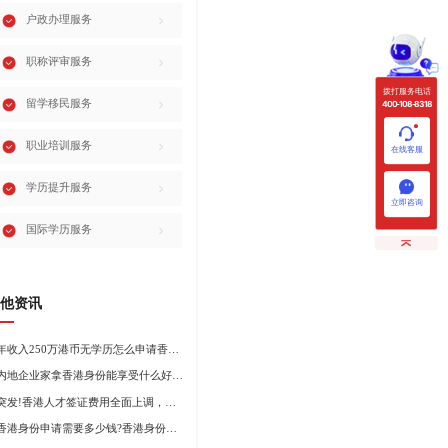
户政办理服务
职称评审服务
拨打服务电话
留学移民服务
400-108-8318
职业培训服务
在线客服
学历提升服务
立即咨询
国际学历服务
他资讯
年收入250万港币无学历怎么申请香港身份?
内地企业家拿香港身份能享受什么好处?哪种申请途径更适合企业家?
突发!香港人才签证费用全面上调，最高签证费1300港币!
香港身份申请需要多少钱?香港身份申请到转永居7年费用