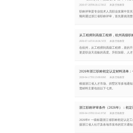
2026-07-28T06:26:12.591Z
来源:空格教育
职称评审是专业技术人员职业发展中至关
顺利通过浙江省职称评审，首先要搞清楚
件，同时掌握完整的申报流程。今天这篇
梳理清楚。
从工程师到高级工程师，杭州高级职
2026-07-14T10:18:36.747Z
来源:空格教育
在杭州，从工程师到高级工程师，差的不
更是职业天花板的高度。升职加薪、人才
分、招投标项目、企业资质申报全都用得
讲清杭州中级工程师晋升高级工程师的要
2026年浙江职称初定认定材料清单
2026-04-17T02:23:09.939Z
来源:空格教育
根据浙江省人才市场、拱墅区等多地通知
需材料主要包括以下七类。
2026-04-15T02:33:41.973Z
来源:空格教育
2026年# 一级标题浙江省职称初定认定
据浙江省人社厅及各地市发布的官方通知
为“初定”和“认定”两条便捷通道。本文