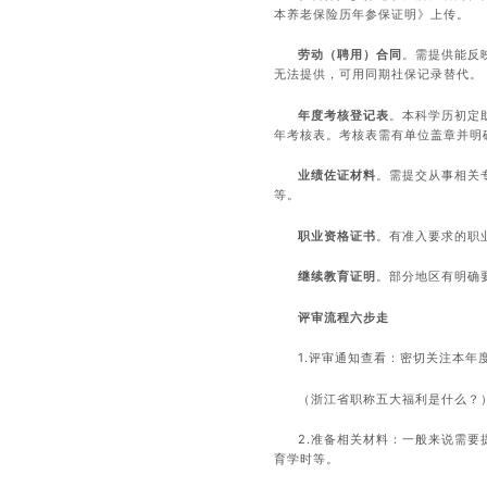
本养老保险历年参保证明》上传。
劳动（聘用）合同
。需提供能反
无法提供，可用同期社保记录替代。
年度考核登记表
。本科学历初定
年考核表。考核表需有单位盖章并明
业绩佐证材料
。需提交从事相关
等。
职业资格证书
。有准入要求的职
继续教育证明
。部分地区有明确
评审流程六步走
1.评审通知查看：密切关注本
（
浙江省职称五大福利
是什么？
2.准备相关材料：一般来说需
育学时等。