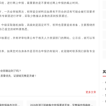
务系统，进行网上申报，最重要的是不要错过网上申报的截止时间。
复审，一共会审核两次，初审提交材料后如果有不符合的话有可能会被打回要求
有专家团进行评审，采取少数服从多数的原则投票通过。
节，中级采取随机抽取，高级则是固定环节。答辩也需要提前准备，主要围绕所
自己提交的材料要熟悉。
会审核通过，并将评审结果公布于相关人力资源部门的网站。公示后，就可以等
胜券。如果您对自身条件是否符合申报仍有疑问，欢迎随时联系我们获取专业
你全部都达到了吗？
其
？质量优先、证据链完整是关键！
更多文章
2026浙江职称申报全攻略!初/中/高各级申报条件与完整流程详解
2026年浙江职称集中申报通道开放，完整操作指南收好!