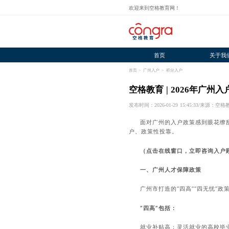
欢迎来到空格教育网！
首页
关于我
首页
>
广州入户
>
积分入户
空格教育 | 2026年广
发布时间：2026-01-29 15:45:33
/
来源：空格
面对广州的入户政策感到眼花缭
户、政策性投靠。
（点击在线窗口，立即咨询入户
一、广州人才保障政策
广州市打造的“四高”“四无忧”
“四高”包括：
就业补贴高：灵活就业的高校毕业