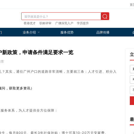
首
香港优才
职称评审
广佛深莞入户
学历提升
们
业务介绍
服务优势
品牌传播
州入户新政策，申请条件满足要求一览
立
教育
乱？其实，通往广州户口的道路非常清晰，主要就三条：人才引进、积分入
顾问，获取更多资讯）
政策服务体系，为人才提供全方位保障：
最
生，每月800元、最长3年社保补贴；博士可享10-20万元安家费。