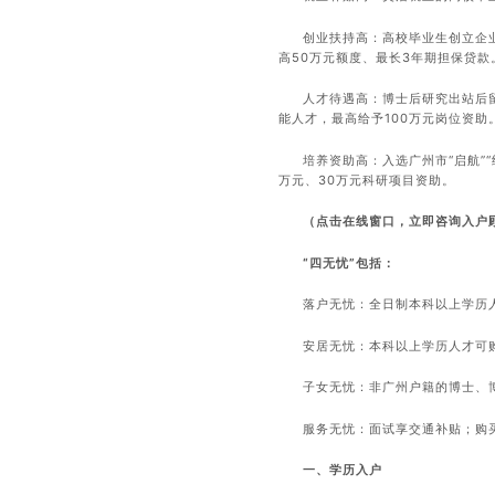
创业扶持高：高校毕业生创立企业
高50万元额度、最长3年期担保贷款
人才待遇高：博士后研究出站后
能人才，最高给予100万元岗位资助
培养资助高：入选广州市“启航”
万元、30万元科研项目资助。
（点击在线窗口，立即咨询入户
“四无忧”包括：
落户无忧：全日制本科以上学历
安居无忧：本科以上学历人才可
子女无忧：非广州户籍的博士、
服务无忧：面试享交通补贴；购
一、学历入户