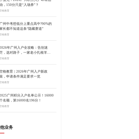
动，150分只是“入场券”？
空格教育
广州中考想低分上重点高中?90%的
家长都不知道这条“隐藏赛道”
空格教育
2026年广州入户全攻略：告别迷
茫，选对路子，一家老小扎根羊
城！
空格教育
空格教育 | 2026年广州入户新政
策，申请条件满足要求一览
空格教育
2025广州积分入户名单公示！16000
个名额，第16000名196分！
空格教育
他业务