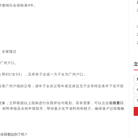
并缴纳社会保险满4年。
，全家随迁
为广州户口。
立
（男60/女55），且所有子女或一方子女为广州户口。
可投靠广州户籍的父母；成年子女在父母年老且身边无子女等特定条件下也可投
犹豫，立即根据以上指南进行自我评估与规划。若有需要，可以点击
在线窗口
、材料审核及全程申报指导，帮你最大化节省时间和精力，确保落户过程顺畅
你全部都达到了吗？