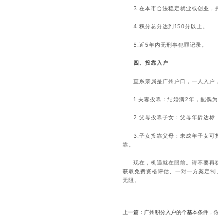
3.在本市合法稳定就业或创业，
4.积分总分达到150分以上。
5.近5年内无刑事犯罪记录。
四、投靠入户
直系亲属是广州户口，一人入户
1.夫妻投靠：结婚满2年，配偶
2.父母投靠子女：父母年龄达标
3.子女投靠父母：未成年子女
靠。
现在，机遇就在眼前。请不要再
获取免费资格评估、一对一方案定制
无阻。
上一篇：广州积分入户的个基本条件，