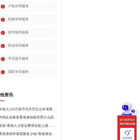
户政办理服务
职称评审服务
留学移民服务
职业培训服务
学历提升服务
国际学历服务
他资讯
年收入250万港币无学历怎么申请香港身份?
内地企业家拿香港身份能享受什么好处?哪种申请途径更适合企业家?
拨打服务电话
400-108-8318
突发!香港人才签证费用全面上调，最高签证费1300港币!
香港身份申请需要多少钱?香港身份申请到转永居7年费用
在线客服