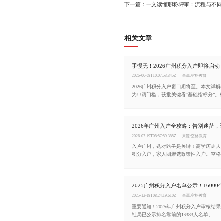
下一篇：一文读懂职称评审：流程与不
相关文章
2026-06-08T10:07:53.345Z
来源:空格教育
2026广州积分入户窗口期将至。本文详解
为申请门槛，获批关键看“基础指标分”
就业、年龄三大核心加分项，助你精准冲
2026-03-19T08:57:59.385Z
来源:空格教育
入户广州，选对路子是关键！高学历走人
积分入户，家人团聚选政策性入户。空格
方案，助你一家老小稳稳扎根广州。
2025-12-18T08:24:19.610Z
来源:空格教育
重要通知！2025年广州积分入户审核结
社局已公示排名靠前的16383人名单。