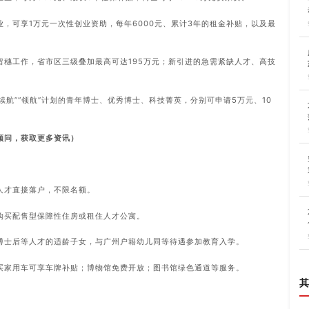
，可享1万元一次性创业资助，每年6000元、累计3年的租金补贴，以及最
。
留穗工作，省市区三级叠加最高可达195万元；新引进的急需紧缺人才、高技
。
“续航”“领航”计划的青年博士、优秀博士、科技菁英，分别可申请5万元、10
顾问，获取更多资讯）
人才直接落户，不限名额。
购买配售型保障性住房或租住人才公寓。
博士后等人才的适龄子女，与广州户籍幼儿同等待遇参加教育入学。
买家用车可享车牌补贴；博物馆免费开放；图书馆绿色通道等服务。
其