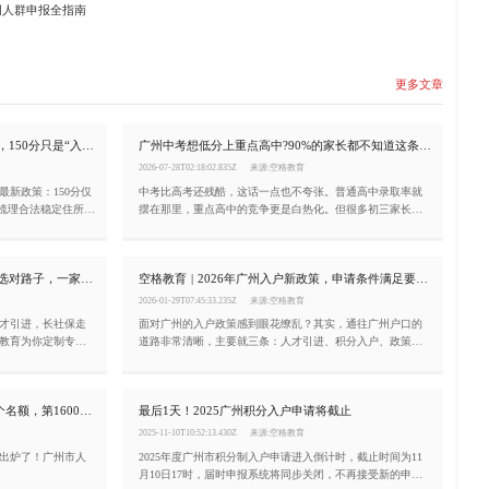
同人群申报全指南
更多文章
手慢无！2026广州积分入户即将启动，150分只是“入场券”？
广州中考想低分上重点高中?90%的家长都不知道这条“隐藏赛道”
2026-07-28T02:18:02.835Z
来源:空格教育
最新政策：150分仅
中考比高考还残酷，这话一点也不夸张。普通高中录取率就
。梳理合法稳定住所、
摆在那里，重点高中的竞争更是白热化。但很多初三家长不
刺。
知道的是——中考其实有一条“隐藏赛道”，能让你的孩子以更
低的分数进入优质公办高中。这就是名额分配(指标到校)政
策。
2026年广州入户全攻略：告别迷茫，选对路子，一家老小扎根羊城！
空格教育 | 2026年广州入户新政策，申请条件满足要求一览
2026-01-29T07:45:33.235Z
来源:空格教育
才引进，长社保走
面对广州的入户政策感到眼花缭乱？其实，通往广州户口的
教育为你定制专属
道路非常清晰，主要就三条：人才引进、积分入户、政策性
投靠。
2025广州积分入户名单公示！16000个名额，第16000名196分！
最后1天！2025广州积分入户申请将截止
2025-11-10T10:52:13.430Z
来源:空格教育
果出炉了！广州市人
2025年度广州市积分制入户申请进入倒计时，截止时间为11
月10日17时，届时申报系统将同步关闭，不再接受新的申