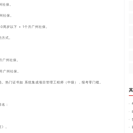
广州社保。
广州社保。
0周岁以下 + 1个月广州社保。
的方式。
个月广州社保。
个月广州社保。
选。热门证书如 系统集成项目管理工程师（中级），报考零门槛。
其
排名：
证》。