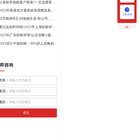
赴港留学就能落户香港?一文说透香港留学申请条件+费用!
2025年香港优才最新政策调整及新版优才12项打分标准!
立即咨询
【空格移民】内地做生意/有公司，学历不高怎么办理香港身份?
谨记这份时间线!2025年上海职称评审倒计时!
2025年广东职称评审/认定攻略!(最新条件+材料+流程!)
2025浙江中级职称：99%的人忽略的关键要点
即咨询
姓名：
电话：
项目：
提交