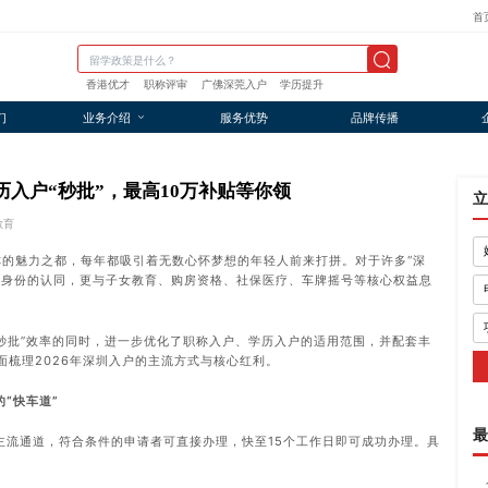
首
香港优才
职称评审
广佛深莞入户
学历提升
们
业务介绍
服务优势
品牌传播
历入户“秒批”，最高10万补贴等你领
立
教育
著称的魅力之都，每年都吸引着无数心怀梦想的年轻人前来打拼。对于许多“深
着身份的认同，更与子女教育、购房资格、社保医疗、车牌摇号等核心权益息
“秒批”效率的同时，进一步优化了职称入户、学历入户的适用范围，并配套丰
面梳理2026年深圳入户的主流方式与核心红利。
“快车道”
最
主流通道，符合条件的申请者可直接办理，快至15个工作日即可成功办理。具