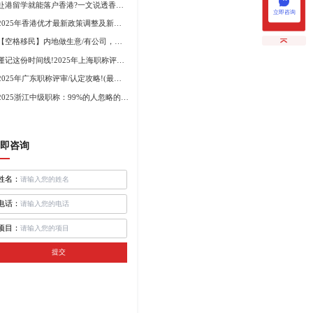
赴港留学就能落户香港?一文说透香港留学申请条件+费用!
立即咨询
2025年香港优才最新政策调整及新版优才12项打分标准!
【空格移民】内地做生意/有公司，学历不高怎么办理香港身份?
谨记这份时间线!2025年上海职称评审倒计时!
2025年广东职称评审/认定攻略!(最新条件+材料+流程!)
2025浙江中级职称：99%的人忽略的关键要点
即咨询
姓名：
电话：
项目：
提交