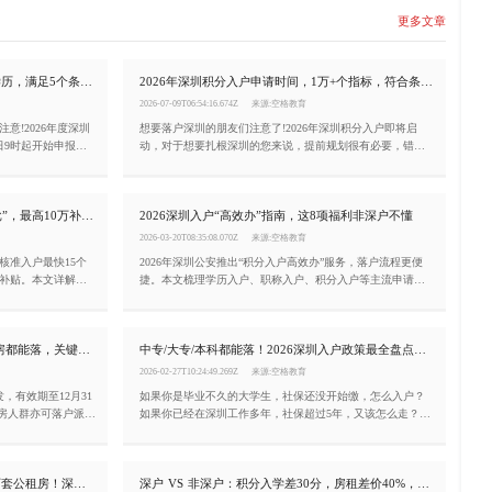
更多文章
2026年深圳积分入户正式开启!不限学历，满足5个条件就能申请
2026年深圳积分入户申请时间，1万+个指标，符合条件抓紧办!
2026-07-09T06:54:16.674Z
来源:空格教育
意!2026年度深圳
想要落户深圳的朋友们注意了!2026年深圳积分入户即将启
日9时起开始申报。
动，对于想要扎根深圳的您来说，提前规划很有必要，错过
件，就有机会成为“深
关键节点又要再等一年!
2026年深圳入户指南：学历入户“秒批”，最高10万补贴等你领
2026深圳入户“高效办”指南，这8项福利非深户不懂
2026-03-20T08:35:08.070Z
来源:空格教育
核准入户最快15个
2026年深圳公安推出“积分入户高效办”服务，落户流程更便
元补贴。本文详解三
捷。本文梳理学历入户、职称入户、积分入户等主流申请方
式，并盘点深户在子女教育、医保、购房、购车、住房保障
等方面的8大“隐形福利”，助你算清深户背后的经济账。
深圳入户“高效办”时代已来！有房无房都能落，关键看这一步
中专/大专/本科都能落！2026深圳入户政策最全盘点，附随迁条件
2026-02-27T10:24:49.269Z
来源:空格教育
发，有效期至12月31
如果你是毕业不久的大学生，社保还没开始缴，怎么入户？
无房人群亦可落户派出
如果你已经在深圳工作多年，社保超过5年，又该怎么走？如
料预审与条件诊
果你是中专学历，还有机会吗？
度与落户稳度兼
未来5年深圳将新增90.8万学位、54万套公租房！深圳入户抓紧办！
深户 VS 非深户：积分入学差30分，房租差价40%，福利差距有多大？