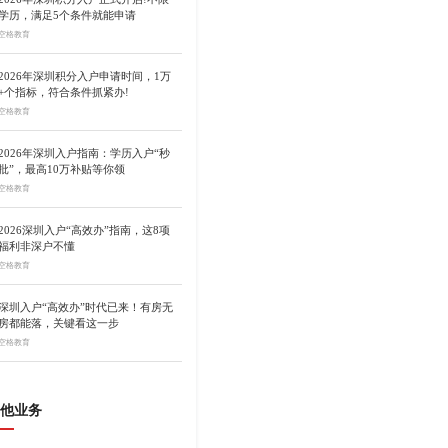
学历，满足5个条件就能申请
空格教育
2026年深圳积分入户申请时间，1万
+个指标，符合条件抓紧办!
空格教育
2026年深圳入户指南：学历入户“秒
批”，最高10万补贴等你领
空格教育
2026深圳入户“高效办”指南，这8项
福利非深户不懂
空格教育
深圳入户“高效办”时代已来！有房无
房都能落，关键看这一步
空格教育
他业务