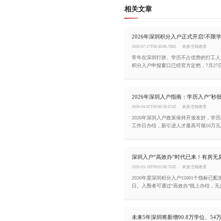
相关文章
2026-07-27T06:30:06.789Z
来源:空格教育
常年在深圳打拼、学历不占优势的打工人注
积分入户申报窗口已经官方定档，7月27
这次入户不限学历，只要满足5项基本条
圳人”!
2026-04-02T09:00:58.674Z
来源:空格教育
2026年深圳入户政策保持开放友好，学历
工作日办结，新引进人才最高可领10万
大主流通道及落户红利。
2026-03-18T09:02:08.763Z
来源:空格教育
2026年度深圳积分入户15001个指标已配
日。入围者可通过“高效办”线上办结，
所公共户，权益无差别。空格教育专注材
断，避免因细节失误错失指标，让深圳速
得。