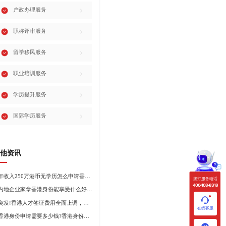
户政办理服务
职称评审服务
留学移民服务
职业培训服务
学历提升服务
国际学历服务
他资讯
年收入250万港币无学历怎么申请香港身份?
拨打服务电话
400-108-8318
内地企业家拿香港身份能享受什么好处?哪种申请途径更适合企业家?
突发!香港人才签证费用全面上调，最高签证费1300港币!
在线客服
香港身份申请需要多少钱?香港身份申请到转永居7年费用