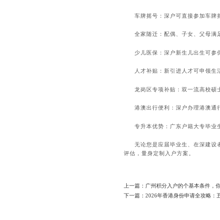
车牌摇号：深户可直接参加车牌
全家随迁：配偶、子女、父母满
少儿医保：深户新生儿出生可参
人才补贴：新引进人才可申领生活
龙岗区专项补贴：双一流高校硕
港澳出行便利：深户办理港澳通
专升本优势：广东户籍大专毕业
无论您是应届毕业生、在深建设
评估，量身定制入户方案。
上一篇：广州积分入户的个基本条件，
下一篇：2026年香港身份申请全攻略：