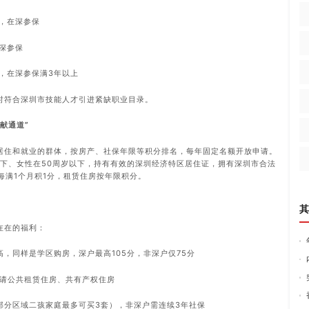
下，在深参保
深参保
，在深参保满3年以上
时符合深圳市技能人才引进紧缺职业目录。
献通道”
居住和就业的群体，按房产、社保年限等积分排名，每年固定名额开放申请。
以下、女性在50周岁以下，持有有效的深圳经济特区居住证，拥有深圳市合法
每满1个月积1分，租赁住房按年限积分。
其
在在的福利：
，同样是学区购房，深户最高105分，非深户仅75分
申请公共租赁住房、共有产权住房
部分区域二孩家庭最多可买3套），非深户需连续3年社保