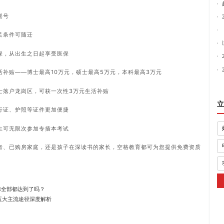
摇号
足条件可随迁
保，从出生之日起享受医保
补贴——博士最高10万元，硕士最高5万元，本科最高3万元
士落户龙岗区，可获一次性3万元生活补贴
立
行证、护照等证件更加便捷
生可无限次参加专插本考试
者、已购房家庭，还是孩子在深读书的家长，空格教育都可为您提供免费资质
你全部都达到了吗？
五大主流途径深度解析