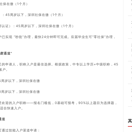
社保在缴（1个月）
：45周岁以下，深圳社保在缴（1个月）
部认证）：45周岁以下，深圳社保在缴（1个月）
已实现 “秒批”办理，最快24分钟即可完成。应届毕业生可“零社保”办理，
袭通道”
足的申请人，职称入户是最佳选择。根据政策，中专以上学历+中级职称，45
落户。
45周岁以下，深圳社保在缴
50周岁以下，深圳社保在缴
受欢迎的入户职称——报名门槛低，0基础可报考，90%以上题目为选择题，
常适合快速入户。
通道
其
可通过技能入户渠道申请：