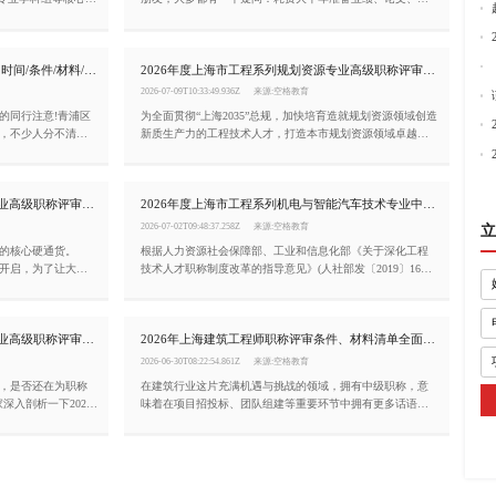
。
时去评审中级职称，仅仅只是一张纸质证书吗?对升职、落
户、长期发展有没有实打实帮助?今天结合上海人社局现行评
审规则，一次性讲清上海中级职称的核心价值、申报关键注
2026上海建筑中级工程师申报全攻略!时间/条件/材料/流程一次讲透
2026年度上海市工程系列规划资源专业高级职称评审条件
意点，沪漂工程人建议收藏!
2026-07-09T10:33:49.936Z
来源:空格教育
的同行注意!青浦区
为全面贯彻“上海2035”总规，加快培育造就规划资源领域创造
动，不少人分不清申
新质生产力的工程技术人才，打造本市规划资源领域卓越工
就要再等一整年。
程师队伍。根据《关于深化工程技术人才职称制度改革的指
导意见》(人社部发〔2019〕16号)，《上海市职称评审管理办
法》(沪人社规〔2021〕30号)，经市人力资源社会保障局同
2026年度上海市工程系列交通工程专业高级职称评审条件!
2026年度上海市工程系列机电与智能汽车技术专业中级职称评审条件(嘉定区)
意，现将2026年上海市工程系列规划资源专业高级职称评审
工作通知如下：
2026-07-02T09:48:37.258Z
来源:空格教育
立
的核心硬通货。
根据人力资源社会保障部、工业和信息化部《关于深化工程
面开启，为了让大家
技术人才职称制度改革的指导意见》(人社部发〔2019〕16
度上海市市工程系列
号)、上海市人力资源和社会保障局《上海市职称评审管理办
：
法》(沪人社规〔2021〕30号)和《关于规范本市专业技术职称
申报条件的通知》(沪人社专〔2017〕115号)等有关文件的精
2026年度上海市工程系列生态环境专业高级职称评审条件!
2026年上海建筑工程师职称评审条件、材料清单全面解读!(崇明区)
神，现就2026年度上海市工程系列机电与智能汽车技术专业
中级职称评审工作(嘉定区)有关事项通知如下：
2026-06-30T08:22:54.861Z
来源:空格教育
们，是否还在为职称
在建筑行业这片充满机遇与挑战的领域，拥有中级职称，意
深入剖析一下2026
味着在项目招投标、团队组建等重要环节中拥有更多话语
称申报条件。
权，薪资待遇与发展空间也会迎来质的飞跃。那么，如何顺
利拿下上海建筑专业中级职称呢?现就2026年度上海市工程系
列建筑专业中级职称(崇明区)评审工作有关事项通知如下：