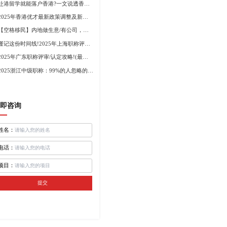
赴港留学就能落户香港?一文说透香港留学申请条件+费用!
2025年香港优才最新政策调整及新版优才12项打分标准!
【空格移民】内地做生意/有公司，学历不高怎么办理香港身份?
谨记这份时间线!2025年上海职称评审倒计时!
2025年广东职称评审/认定攻略!(最新条件+材料+流程!)
2025浙江中级职称：99%的人忽略的关键要点
即咨询
姓名：
电话：
项目：
提交