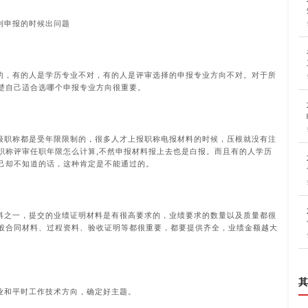
到申报的时候出问题
的，有的人是学历专业不对，有的人是评审选择的申报专业方向不对。对于所
楚自己适合选哪个申报专业方向很重要。
级职称都是受年限限制的，很多人才上报职称电报材料的时候，压根就没有注
职称评审任职年限怎么计算,不然申报材料报上去也是白报。而且有的人学历
己却不知道的话，这种肯定是不能通过的。
料之一，提交的业绩证明材料是有很高要求的，业绩要求的数量以及质量都很
般合同材料、过程资料、验收证明等都很重要，都要提供齐全，业绩金额越大
其
业和平时工作技术方向，确定好主题。