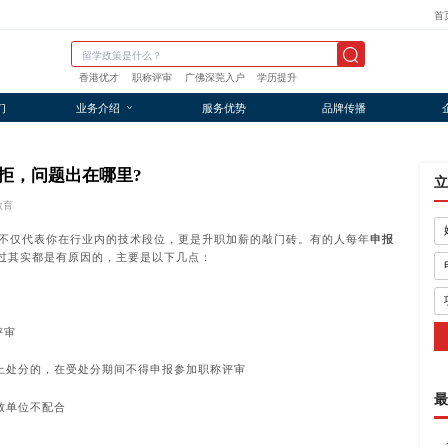
首
香港优才
职称评审
广佛深莞入户
学历提升
们
业务介绍
服务优势
品牌传播
拒，问题出在哪里?
立
教育
它不仅代表你在行业内的技术段位，更是升职加薪的敲门砖。有的人每年
申报
过其实都是有原因的，主要是以下几点：
评审
以上处分的，在受处分期间不得申报参加职称评审
最
致单位不配合