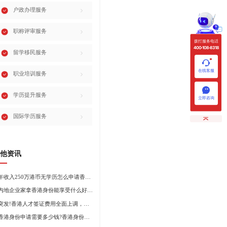
户政办理服务
职称评审服务
拨打服务电话
400-108-8318
留学移民服务
在线客服
职业培训服务
学历提升服务
立即咨询
国际学历服务
他资讯
年收入250万港币无学历怎么申请香港身份?
内地企业家拿香港身份能享受什么好处?哪种申请途径更适合企业家?
突发!香港人才签证费用全面上调，最高签证费1300港币!
香港身份申请需要多少钱?香港身份申请到转永居7年费用