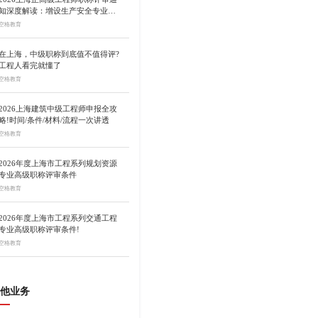
知深度解读：增设生产安全专业、
总量调控10%
空格教育
在上海，中级职称到底值不值得评?
工程人看完就懂了
空格教育
2026上海建筑中级工程师申报全攻
略!时间/条件/材料/流程一次讲透
空格教育
2026年度上海市工程系列规划资源
专业高级职称评审条件
空格教育
2026年度上海市工程系列交通工程
专业高级职称评审条件!
空格教育
他业务