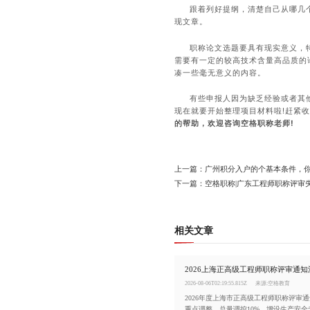
跟着列好提纲，清楚自己从哪几
现文章。
职称论文选题要具有现实意义，
需要有一定的较高技术含量高品质的
凑一些毫无意义的内容。
有些申报人因为缺乏经验或者其
现在就要开始整理项目材料啦!赶紧收
的帮助，欢迎咨询空格职称老师!
上一篇：广州积分入户的个基本条件，
下一篇：空格职称|广东工程师职称评审
相关文章
2026-08-06T02:19:55.815Z
来源:空格教育
2026年度上海市正高级工程师职称评审
重点调整、总量调控10%、增设生产安