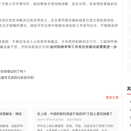
个方面入手开展写作，做到整体文章结构清晰，层次分明，有条理有逻辑的呈
特别注意技术解决过程实用意义，论文撰写最关键的就是注意文章的原创性，
论文才能顺利通过。因此写作过程中根据自身实际工作来写论文。不能随意拼
他原因，不相信专业人士的指导和建议。今年想评职称的宝子们，工程师申报
藏这篇干货，升职加薪指日可待!
如对职称评审工作有任何疑问或需要进一步
你全部都达到了吗？
失败常见原因分析及对策!
其
更多文章
2026上海正高级工程师职称评审通知深度解读：增设生产安全专业、总量调控10%
在上海，中级职称到底值不值得评?工程人看完就懂了
2026-07-29T06:40:38.556Z
来源:空格教育
通知解读，涵盖评审
常年在上海从事建筑、机电、市政、信息化等工程类工作的
全专业学科组等核心变
朋友，大多都有一个疑问：耗费大半年准备业绩、论文、学