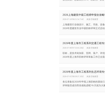
化，助力工程技术人员精准把握申报方向
2026-07-24T06:51:54.714Z
来源:空格教育
上海建筑行业做设计、施工、市政、设备
2026年度建筑专业中级职称评审正式启
报门槛、材料规范、网报截止时间，错过
2026-07-06T07:53:03.336Z
来源:空格教育
职称，是技术岗加薪、竞聘、落户、评优
2026年度上海市职称评审筹备工作已全
少走弯路、一次性通关，今天把2026年
交通工程专业高级职称评审条件整理如下
2026-07-01T08:39:37.105Z
来源:空格教育
各位准备在2026年申报上海职称的朋友
评审能否成功而倍感焦虑呢?今天就为大家
年度上海市工程系列生态环境专业高级职