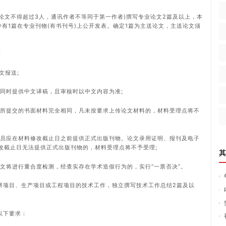
写论文不得超过3人，通讯作者不等同于第一作者)撰写专业论文2篇及以上，本
少有1篇在专业刊物(有书刊号)上公开发表。确定1篇为主送论文，主送论文须
：
文报送;
需同时提供中文译稿，且审核时以中文内容为准;
保与所提交的书面材料完全相同，凡未按要求上传论文材料的，材料受理点将不
报人员应在材料修改截止日之前提供正式出版刊物。论文录用证明、报刊及电子
改截止日无法提供正式出版刊物的，材料受理点将不予受理;
其
论文将进行重合度检测，经查实存在学术造假行为的，实行“一票否决”。
科研项目、生产项目或工程项目的技术工作，独立撰写技术工作总结2篇及以
以下要求：