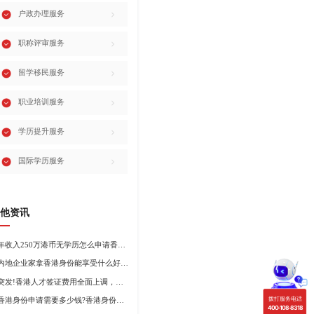
户政办理服务
职称评审服务
留学移民服务
职业培训服务
学历提升服务
国际学历服务
他资讯
年收入250万港币无学历怎么申请香港身份?
内地企业家拿香港身份能享受什么好处?哪种申请途径更适合企业家?
突发!香港人才签证费用全面上调，最高签证费1300港币!
香港身份申请需要多少钱?香港身份申请到转永居7年费用
拨打服务电话
400-108-8318