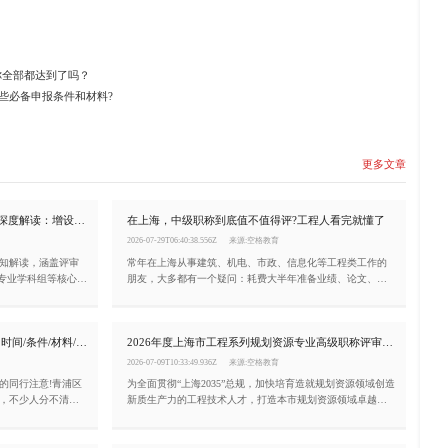
你全部都达到了吗？
哪些必备申报条件和材料?
更多文章
2026上海正高级工程师职称评审通知深度解读：增设生产安全专业、总量调控10%
在上海，中级职称到底值不值得评?工程人看完就懂了
2026-07-29T06:40:38.556Z
来源:空格教育
通知解读，涵盖评审
常年在上海从事建筑、机电、市政、信息化等工程类工作的
全专业学科组等核心变
朋友，大多都有一个疑问：耗费大半年准备业绩、论文、学
。
时去评审中级职称，仅仅只是一张纸质证书吗?对升职、落
户、长期发展有没有实打实帮助?今天结合上海人社局现行评
审规则，一次性讲清上海中级职称的核心价值、申报关键注
2026上海建筑中级工程师申报全攻略!时间/条件/材料/流程一次讲透
2026年度上海市工程系列规划资源专业高级职称评审条件
意点，沪漂工程人建议收藏!
2026-07-09T10:33:49.936Z
来源:空格教育
的同行注意!青浦区
为全面贯彻“上海2035”总规，加快培育造就规划资源领域创造
动，不少人分不清申
新质生产力的工程技术人才，打造本市规划资源领域卓越工
就要再等一整年。
程师队伍。根据《关于深化工程技术人才职称制度改革的指
导意见》(人社部发〔2019〕16号)，《上海市职称评审管理办
法》(沪人社规〔2021〕30号)，经市人力资源社会保障局同