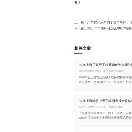
育
!!
上一篇：广州积分入户的个基本条件，
下一篇：2026年广东职称怎么申报?有
相关文章
2026-08-06T02:19:55.815Z
来源:空格教育
2026年度上海市正高级工程师职称评审
重点调整、总量调控10%、增设生产安
化，助力工程技术人员精准把握申报方向
2026-07-24T06:51:54.714Z
来源:空格教育
上海建筑行业做设计、施工、市政、设备
2026年度建筑专业中级职称评审正式启
报门槛、材料规范、网报截止时间，错过