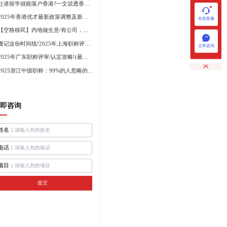
赴港留学就能落户香港?一文说透香港留学申请条件+费用!
2025年香港优才最新政策调整及新版优才12项打分标准!
在线客服
【空格移民】内地做生意/有公司，学历不高怎么办理香港身份?
谨记这份时间线!2025年上海职称评审倒计时!
立即咨询
2025年广东职称评审/认定攻略!(最新条件+材料+流程!)
2025浙江中级职称：99%的人忽略的关键要点
即咨询
姓名：
电话：
项目：
提交