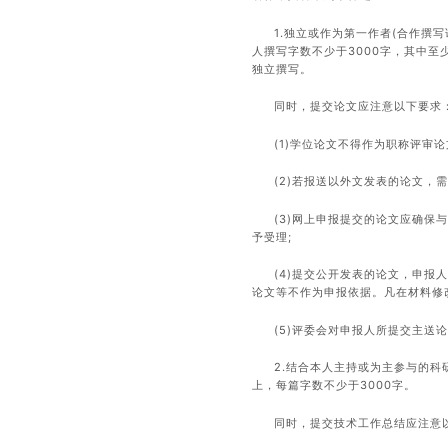
1.独立或作为第一作者(合作撰
人撰写字数不少于3000字，其中至
独立撰写。
同时，提交论文应注意以下要求
(1)学位论文不得作为职称评审论
(2)若报送以外文发表的论文，
(3)网上申报提交的论文应确
予受理;
(4)提交公开发表的论文，申
论文等不作为申报依据。凡在材料修
(5)评委会对申报人所提交主送
2.结合本人主持或为主参与的
上，每篇字数不少于3000字。
同时，提交技术工作总结应注意