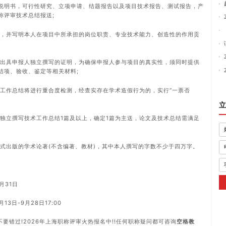
产品说明书，可行性研究、立项申请、结题报告以及项目技术报告、测试报告，产
称评审技术总结报送;
水平，并写明本人在项目中所承担的岗位职责、专业技术能力、创造性的作用贡
核并出具申报人独立撰写的证明，为确保申报人参与项目的真实性，须同时提供
结项、验收、鉴定等相关材料;
术工作总结将进行重合度检测，经查实存在学术造假行为的，实行“一票否
立
及独立撰写技术工作总结1篇及以上，确定1篇为主送，论文及技术总结需满足
并正式出版的学术论著(不含编著、教材)，其中本人撰写的字数不少于四万字。
月31日
13日-9月28日17:00
要错过!2026年上海职称评审火热报名中!!任何职称疑问都可咨询
空格教