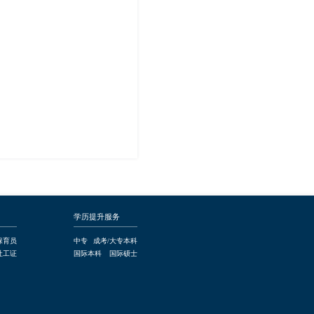
学历提升服务
保育员
中专
成考/大专本科
社工证
国际本科
国际硕士