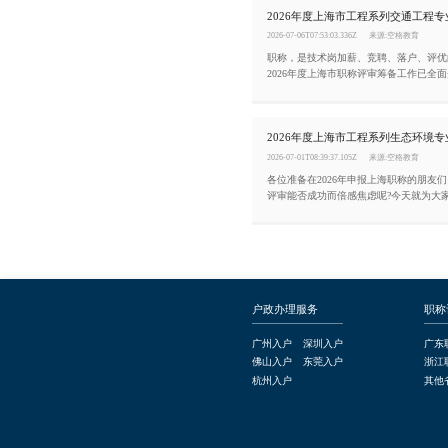
2026-07-06T07:53:03.336Z
来源:空格教育
职称，是技术岗加薪、竞聘、落户、评优
2026年度上海市职称评审筹备工作已全
少走弯路、一次性通关，今天把2026年
交通工程专业高级职称评审条件整理如下
2026-07-01T08:39:37.105Z
来源:空格教育
各位准备在2026年申报上海职称的朋友
评审能否成功而倍感焦虑呢?今天就为大家
年度上海市工程系列生态环境专业高级职
户政办理服务
职称
广州入户
深圳入户
广东
佛山入户
东莞入户
浙江
杭州入户
其他