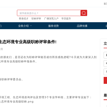
首
香港优才
职称评审
广佛深莞入户
学历提升
们
业务介绍
服务优势
品牌传播
列生态环境专业高级职称评审条件!
立
教育
称
的朋友们，是否还在为职称评审能否成功而倍感焦虑呢?今天就为大家深入剖
态环境专业高级职称申报条件。
级职称评审委员会。
最
环境工程、生态环境咨询评估及管理3个专业学科组，主要评审专业如下：