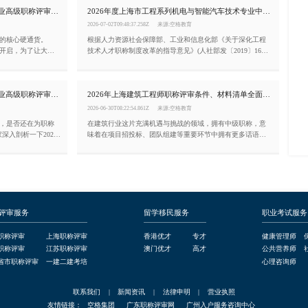
2026年度上海市工程系列交通工程专业高级职称评审条件!
2026年度上海市工程系列机电与智能汽车技术专业中级职称评审条件(嘉定区)
意，现将2026年上海市工程系列规划资源专业高级职称评审
工作通知如下：
2026-07-02T09:48:37.258Z
来源:空格教育
的核心硬通货。
根据人力资源社会保障部、工业和信息化部《关于深化工程
面开启，为了让大家
技术人才职称制度改革的指导意见》(人社部发〔2019〕16
度上海市市工程系列
号)、上海市人力资源和社会保障局《上海市职称评审管理办
：
法》(沪人社规〔2021〕30号)和《关于规范本市专业技术职称
申报条件的通知》(沪人社专〔2017〕115号)等有关文件的精
2026年度上海市工程系列生态环境专业高级职称评审条件!
2026年上海建筑工程师职称评审条件、材料清单全面解读!(崇明区)
神，现就2026年度上海市工程系列机电与智能汽车技术专业
中级职称评审工作(嘉定区)有关事项通知如下：
2026-06-30T08:22:54.861Z
来源:空格教育
们，是否还在为职称
在建筑行业这片充满机遇与挑战的领域，拥有中级职称，意
深入剖析一下2026
味着在项目招投标、团队组建等重要环节中拥有更多话语
称申报条件。
权，薪资待遇与发展空间也会迎来质的飞跃。那么，如何顺
利拿下上海建筑专业中级职称呢?现就2026年度上海市工程系
列建筑专业中级职称(崇明区)评审工作有关事项通知如下：
评审服务
留学移民服务
职业考试服务
职称评审
上海职称评审
香港优才
专才
健康管理师
职称评审
江苏职称评审
澳门优才
高才
公共营养师
省市职称评审
一建二建考培
心理咨询师
联系我们
|
新闻资讯
|
法律申明
|
营业执照
友情链接：
空格集团
广东职称评审网
广州入户服务咨询中心