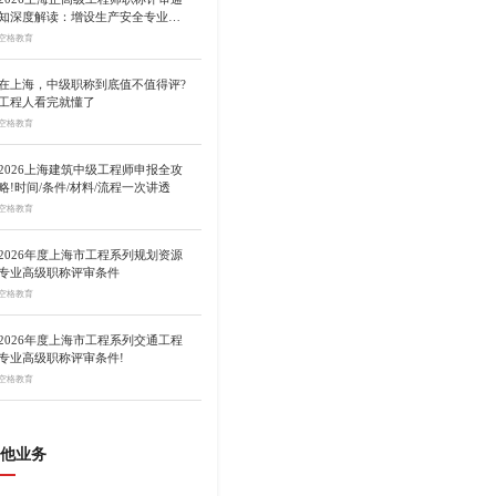
知深度解读：增设生产安全专业、
总量调控10%
空格教育
在上海，中级职称到底值不值得评?
工程人看完就懂了
空格教育
2026上海建筑中级工程师申报全攻
略!时间/条件/材料/流程一次讲透
空格教育
2026年度上海市工程系列规划资源
专业高级职称评审条件
空格教育
2026年度上海市工程系列交通工程
专业高级职称评审条件!
空格教育
他业务