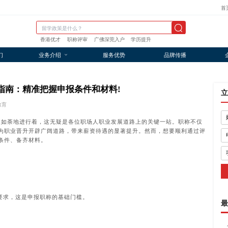
首
香港优才
职称评审
广佛深莞入户
学历提升
们
业务介绍
服务优势
品牌传播
报指南：精准把握申报条件和材料!
立
教育
火如荼地进行着，这无疑是各位职场人职业发展道路上的关键一站。职称不仅
为职业晋升开辟广阔道路，带来薪资待遇的显著提升。然而，想要顺利通过评
条件、备齐材料。
要求，这是申报职称的基础门槛。
最