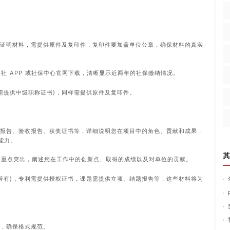
份证明材料，需提供原件及复印件，复印件要加盖单位公章，确保材料的真实
社 APP 或社保中心官网下载，清晰显示近两年的社保缴纳情况。
需提供中级职称证书)，同样需提供原件及复印件。
项报告、验收报告、获奖证书等，详细说明您在项目中的角色、贡献和成果，
能力。
其
、重点突出，阐述您在工作中的创新点、取得的成绩以及对单位的贡献。
(若有)，专利需提供授权证书，课题需提供立项、结题报告等，这些材料将为
版，确保格式规范。