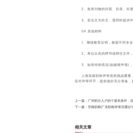
2、发表刊物的封面、目录、封
3、若论文为外文，需同时提供
04 其他材料
1、继续教育证明，根据不同专
2、单位出具的聘书或聘任文件
3、如有特殊情况(如破格申报)
上海高级职称评审虽然挑战重重
应对评审环节，提前做好充分准备，
上一篇：广州积分入户的个基本条件，
下一篇：空格职称|广东职称评审没通过!
相关文章