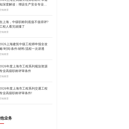
知深度解读：增设生产安全专业、
总量调控10%
空格教育
在上海，中级职称到底值不值得评?
工程人看完就懂了
空格教育
2026上海建筑中级工程师申报全攻
略!时间/条件/材料/流程一次讲透
空格教育
2026年度上海市工程系列规划资源
专业高级职称评审条件
空格教育
2026年度上海市工程系列交通工程
专业高级职称评审条件!
空格教育
他业务