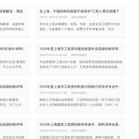
2026上海正高级工程师职称评审通知深度解读：增设生产安全专业、总量调控10%
在上海，中级职称到底值不值得评?工程人看完就懂了
2026-07-29T06:40:38.556Z
来源:空格教育
通知解读，涵盖评审
常年在上海从事建筑、机电、市政、信息化等工程类工作的
全专业学科组等核心变
朋友，大多都有一个疑问：耗费大半年准备业绩、论文、学
。
时去评审中级职称，仅仅只是一张纸质证书吗?对升职、落
户、长期发展有没有实打实帮助?今天结合上海人社局现行评
审规则，一次性讲清上海中级职称的核心价值、申报关键注
2026上海建筑中级工程师申报全攻略!时间/条件/材料/流程一次讲透
2026年度上海市工程系列规划资源专业高级职称评审条件
意点，沪漂工程人建议收藏!
2026-07-09T10:33:49.936Z
来源:空格教育
的同行注意!青浦区
为全面贯彻“上海2035”总规，加快培育造就规划资源领域创造
动，不少人分不清申
新质生产力的工程技术人才，打造本市规划资源领域卓越工
就要再等一整年。
程师队伍。根据《关于深化工程技术人才职称制度改革的指
导意见》(人社部发〔2019〕16号)，《上海市职称评审管理办
法》(沪人社规〔2021〕30号)，经市人力资源社会保障局同
2026年度上海市工程系列交通工程专业高级职称评审条件!
2026年度上海市工程系列机电与智能汽车技术专业中级职称评审条件(嘉定区)
意，现将2026年上海市工程系列规划资源专业高级职称评审
工作通知如下：
2026-07-02T09:48:37.258Z
来源:空格教育
的核心硬通货。
根据人力资源社会保障部、工业和信息化部《关于深化工程
面开启，为了让大家
技术人才职称制度改革的指导意见》(人社部发〔2019〕16
度上海市市工程系列
号)、上海市人力资源和社会保障局《上海市职称评审管理办
：
法》(沪人社规〔2021〕30号)和《关于规范本市专业技术职称
申报条件的通知》(沪人社专〔2017〕115号)等有关文件的精
2026年度上海市工程系列生态环境专业高级职称评审条件!
2026年上海建筑工程师职称评审条件、材料清单全面解读!(崇明区)
神，现就2026年度上海市工程系列机电与智能汽车技术专业
中级职称评审工作(嘉定区)有关事项通知如下：
2026-06-30T08:22:54.861Z
来源:空格教育
们，是否还在为职称
在建筑行业这片充满机遇与挑战的领域，拥有中级职称，意