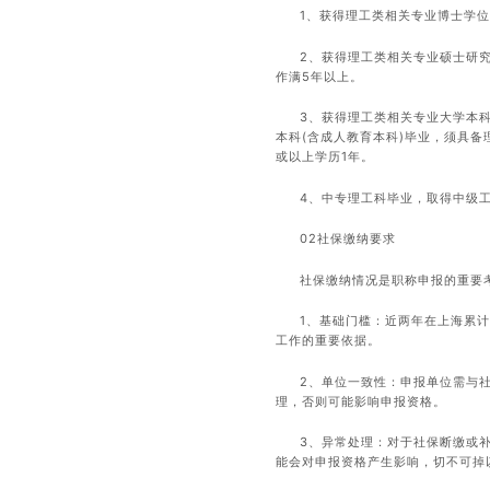
1、获得理工类相关专业博士学
2、获得理工类相关专业硕士研
作满5年以上。
3、获得理工类相关专业大学本
本科(含成人教育本科)毕业，须具
或以上学历1年。
4、中专理工科毕业，取得中级
02社保缴纳要求
社保缴纳情况是职称申报的重要
1、基础门槛：近两年在上海累计
工作的重要依据。
2、单位一致性：申报单位需与
理，否则可能影响申报资格。
3、异常处理：对于社保断缴或
能会对申报资格产生影响，切不可掉