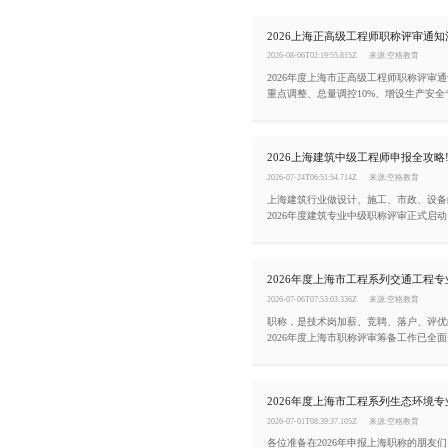
2026-08-06T02:19:55.815Z
来源:空格教育
2026年度上海市正高级工程师职称评审
重点调整、总量调控10%、增设生产安
化，助力工程技术人员精准把握申报方向
2026-07-24T06:51:54.714Z
来源:空格教育
上海建筑行业做设计、施工、市政、设备
2026年度建筑专业中级职称评审正式启
报门槛、材料规范、网报截止时间，错过
2026-07-06T07:53:03.336Z
来源:空格教育
职称，是技术岗加薪、竞聘、落户、评优
2026年度上海市职称评审筹备工作已全
少走弯路、一次性通关，今天把2026年
交通工程专业高级职称评审条件整理如下
2026-07-01T08:39:37.105Z
来源:空格教育
各位准备在2026年申报上海职称的朋友