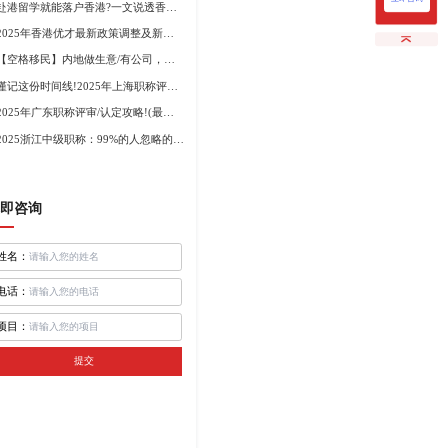
赴港留学就能落户香港?一文说透香港留学申请条件+费用!
2025年香港优才最新政策调整及新版优才12项打分标准!
【空格移民】内地做生意/有公司，学历不高怎么办理香港身份?
谨记这份时间线!2025年上海职称评审倒计时!
2025年广东职称评审/认定攻略!(最新条件+材料+流程!)
2025浙江中级职称：99%的人忽略的关键要点
即咨询
姓名：
电话：
项目：
提交