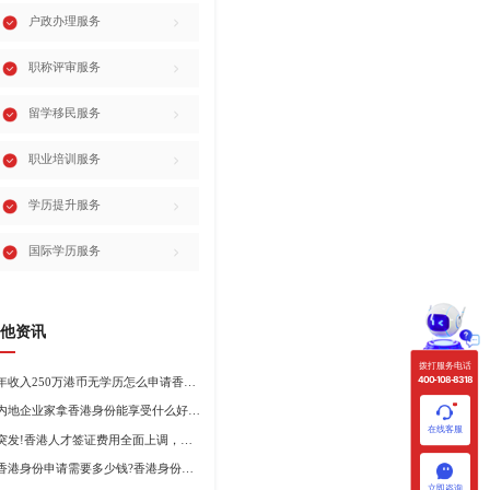
户政办理服务
职称评审服务
留学移民服务
职业培训服务
学历提升服务
国际学历服务
他资讯
拨打服务电话
400-108-8318
年收入250万港币无学历怎么申请香港身份?
内地企业家拿香港身份能享受什么好处?哪种申请途径更适合企业家?
在线客服
突发!香港人才签证费用全面上调，最高签证费1300港币!
香港身份申请需要多少钱?香港身份申请到转永居7年费用
立即咨询