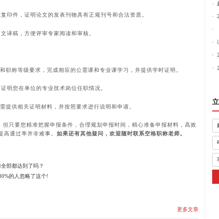
底复印件，证明论文的发表刊物具有正规刊号和合法资质。
中文译稿，方便评审专家阅读和审核。
业和职称等级要求，完成相应的公需课和专业课学习，并提供学时证明。
，证明您在单位的专业技术岗位任职情况。
立
，需提供相关证明材料，并按照要求进行说明和申请。
，但只要您精准把握申报条件，合理规划申报时间，精心准备申报材料，高效
提高通过率并非难事。
如果还有其他疑问，欢迎随时联系
空格职称
老师。
你全部都达到了吗？
80%的人忽略了这个!
更多文章