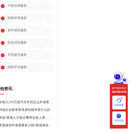
户政办理服务
职称评审服务
留学移民服务
职业培训服务
学历提升服务
国际学历服务
他资讯
拨打服务电话
400-108-8318
年收入250万港币无学历怎么申请香港身份?
在线客服
内地企业家拿香港身份能享受什么好处?哪种申请途径更适合企业家?
突发!香港人才签证费用全面上调，最高签证费1300港币!
立即咨询
香港身份申请需要多少钱?香港身份申请到转永居7年费用