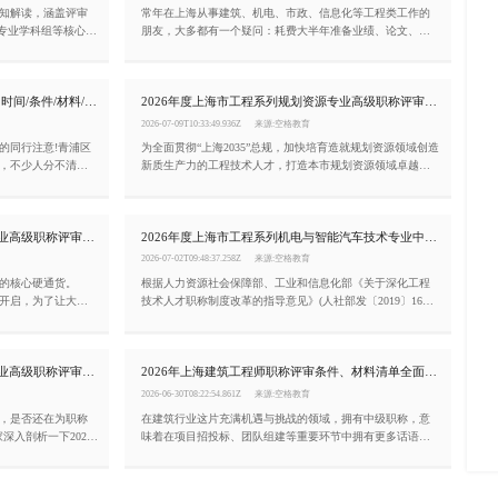
通知解读，涵盖评审
常年在上海从事建筑、机电、市政、信息化等工程类工作的
全专业学科组等核心变
朋友，大多都有一个疑问：耗费大半年准备业绩、论文、学
。
时去评审中级职称，仅仅只是一张纸质证书吗?对升职、落
户、长期发展有没有实打实帮助?今天结合上海人社局现行评
审规则，一次性讲清上海中级职称的核心价值、申报关键注
2026上海建筑中级工程师申报全攻略!时间/条件/材料/流程一次讲透
2026年度上海市工程系列规划资源专业高级职称评审条件
意点，沪漂工程人建议收藏!
2026-07-09T10:33:49.936Z
来源:空格教育
的同行注意!青浦区
为全面贯彻“上海2035”总规，加快培育造就规划资源领域创造
动，不少人分不清申
新质生产力的工程技术人才，打造本市规划资源领域卓越工
就要再等一整年。
程师队伍。根据《关于深化工程技术人才职称制度改革的指
导意见》(人社部发〔2019〕16号)，《上海市职称评审管理办
法》(沪人社规〔2021〕30号)，经市人力资源社会保障局同
2026年度上海市工程系列交通工程专业高级职称评审条件!
2026年度上海市工程系列机电与智能汽车技术专业中级职称评审条件(嘉定区)
意，现将2026年上海市工程系列规划资源专业高级职称评审
工作通知如下：
2026-07-02T09:48:37.258Z
来源:空格教育
的核心硬通货。
根据人力资源社会保障部、工业和信息化部《关于深化工程
面开启，为了让大家
技术人才职称制度改革的指导意见》(人社部发〔2019〕16
度上海市市工程系列
号)、上海市人力资源和社会保障局《上海市职称评审管理办
：
法》(沪人社规〔2021〕30号)和《关于规范本市专业技术职称
申报条件的通知》(沪人社专〔2017〕115号)等有关文件的精
2026年度上海市工程系列生态环境专业高级职称评审条件!
2026年上海建筑工程师职称评审条件、材料清单全面解读!(崇明区)
神，现就2026年度上海市工程系列机电与智能汽车技术专业
中级职称评审工作(嘉定区)有关事项通知如下：
2026-06-30T08:22:54.861Z
来源:空格教育
们，是否还在为职称
在建筑行业这片充满机遇与挑战的领域，拥有中级职称，意
深入剖析一下2026
味着在项目招投标、团队组建等重要环节中拥有更多话语
称申报条件。
权，薪资待遇与发展空间也会迎来质的飞跃。那么，如何顺
利拿下上海建筑专业中级职称呢?现就2026年度上海市工程系
列建筑专业中级职称(崇明区)评审工作有关事项通知如下：