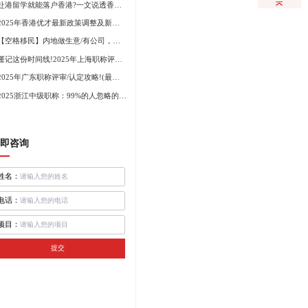
赴港留学就能落户香港?一文说透香港留学申请条件+费用!
2025年香港优才最新政策调整及新版优才12项打分标准!
【空格移民】内地做生意/有公司，学历不高怎么办理香港身份?
谨记这份时间线!2025年上海职称评审倒计时!
2025年广东职称评审/认定攻略!(最新条件+材料+流程!)
2025浙江中级职称：99%的人忽略的关键要点
即咨询
姓名：
电话：
项目：
提交