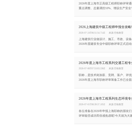
2026年度上海市正高级工程师职称评审
重点调整、总量调控10%、增设生产安
化，助力工程技术人员精准把握申报方向
2026-07-24T06:51:54.714Z
来源:空格教育
上海建筑行业做设计、施工、市政、设备
2026年度建筑专业中级职称评审正式启
报门槛、材料规范、网报截止时间，错过
2026-07-06T07:53:03.336Z
来源:空格教育
职称，是技术岗加薪、竞聘、落户、评优
2026年度上海市职称评审筹备工作已全
少走弯路、一次性通关，今天把2026年
交通工程专业高级职称评审条件整理如下
2026-07-01T08:39:37.105Z
来源:空格教育
各位准备在2026年申报上海职称的朋友
评审能否成功而倍感焦虑呢?今天就为大家
年度上海市工程系列生态环境专业高级职