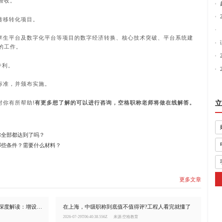
验收。
转移转化项目。
字孪生平台及数字化平台等项目的数字经济转换、核心技术突破、平台系统建
的工作。
专利。
标准，并颁布实施。
对你有所帮助!
有更多想了解的可以进行咨询，空格职称老师将做在线解答。
立
你全部都达到了吗？
哪些条件？需要什么材料？
更多文章
2026上海正高级工程师职称评审通知深度解读：增设生产安全专业、总量调控10%
在上海，中级职称到底值不值得评?工程人看完就懂了
2026-07-29T06:40:38.556Z
来源:空格教育