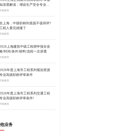
知深度解读：增设生产安全专业、
总量调控10%
空格教育
在上海，中级职称到底值不值得评?
工程人看完就懂了
空格教育
2026上海建筑中级工程师申报全攻
略!时间/条件/材料/流程一次讲透
空格教育
2026年度上海市工程系列规划资源
专业高级职称评审条件
空格教育
2026年度上海市工程系列交通工程
专业高级职称评审条件!
空格教育
他业务