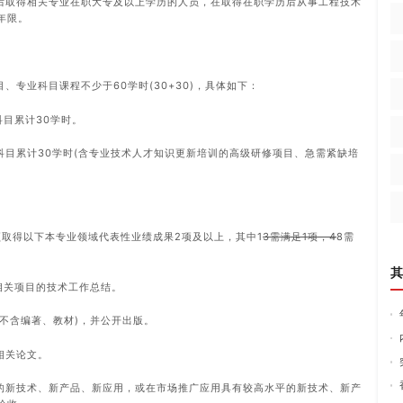
，后取得相关专业在职大专及以上学历的人员，在取得在职学历后从事工程技术
年限。
、专业科目课程不少于60学时(30+30)，具体如下：
科目累计30学时。
科目累计30学时(含专业技术人才知识更新培训的高级研修项目、急需紧缺培
须取得以下本专业领域代表性业绩成果2项及以上，其中1
3需满足1项，4
8需
其
相关项目的技术工作总结。
(不含编著、教材)，并公开出版。
相关论文。
平的新技术、新产品、新应用，或在市场推广应用具有较高水平的新技术、新产