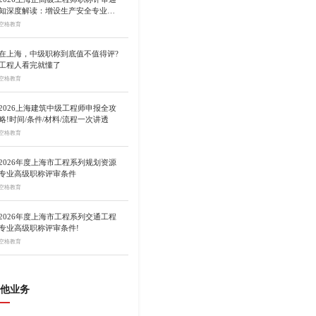
知深度解读：增设生产安全专业、
总量调控10%
空格教育
在上海，中级职称到底值不值得评?
工程人看完就懂了
空格教育
2026上海建筑中级工程师申报全攻
略!时间/条件/材料/流程一次讲透
空格教育
2026年度上海市工程系列规划资源
专业高级职称评审条件
空格教育
2026年度上海市工程系列交通工程
专业高级职称评审条件!
空格教育
他业务