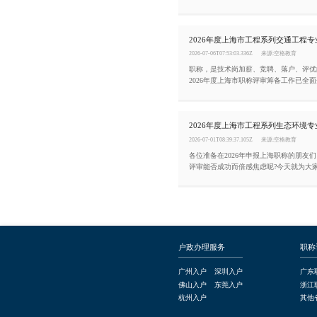
报门槛、材料规范、网报截止时间，错过
2026-07-06T07:53:03.336Z
来源:空格教育
职称，是技术岗加薪、竞聘、落户、评优
2026年度上海市职称评审筹备工作已全
少走弯路、一次性通关，今天把2026年
交通工程专业高级职称评审条件整理如下
2026-07-01T08:39:37.105Z
来源:空格教育
各位准备在2026年申报上海职称的朋友
评审能否成功而倍感焦虑呢?今天就为大家
年度上海市工程系列生态环境专业高级职
户政办理服务
职称
广州入户
深圳入户
广东
佛山入户
东莞入户
浙江
杭州入户
其他