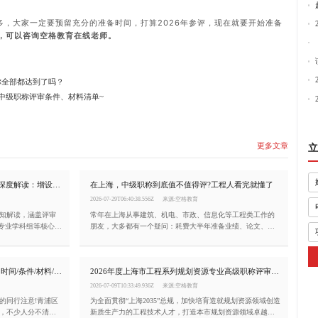
多，大家一定要预留充分的准备时间，打算2026年参评，现在就要开始准备
，可以咨询
空格教育
在线老师。
你全部都达到了吗？
东中级职称评审条件、材料清单~
更多文章
立
2026上海正高级工程师职称评审通知深度解读：增设生产安全专业、总量调控10%
在上海，中级职称到底值不值得评?工程人看完就懂了
2026-07-29T06:40:38.556Z
来源:空格教育
通知解读，涵盖评审
常年在上海从事建筑、机电、市政、信息化等工程类工作的
全专业学科组等核心变
朋友，大多都有一个疑问：耗费大半年准备业绩、论文、学
。
时去评审中级职称，仅仅只是一张纸质证书吗?对升职、落
户、长期发展有没有实打实帮助?今天结合上海人社局现行评
审规则，一次性讲清上海中级职称的核心价值、申报关键注
2026上海建筑中级工程师申报全攻略!时间/条件/材料/流程一次讲透
2026年度上海市工程系列规划资源专业高级职称评审条件
意点，沪漂工程人建议收藏!
2026-07-09T10:33:49.936Z
来源:空格教育
的同行注意!青浦区
为全面贯彻“上海2035”总规，加快培育造就规划资源领域创造
动，不少人分不清申
新质生产力的工程技术人才，打造本市规划资源领域卓越工