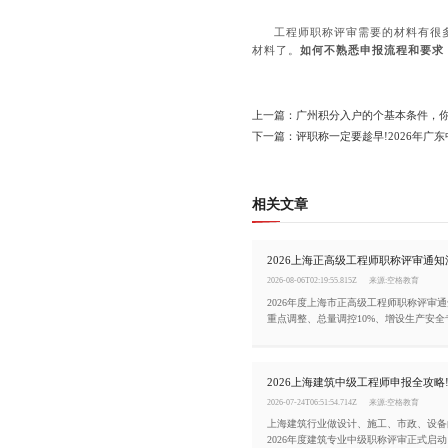
工程师职称评审需要的材料有很
材料了。
如何不熟悉申报流程和要求
上一篇：广州积分入户的个基本条件，
下一篇：评职称一定要趁早!2026年广
相关文章
2026-08-06T02:19:55.815Z
来源:空格教育
2026年度上海市正高级工程师职称评审
重点调整、总量调控10%、增设生产安
化，助力工程技术人员精准把握申报方向
2026-07-24T06:51:54.714Z
来源:空格教育
上海建筑行业做设计、施工、市政、设备
2026年度建筑专业中级职称评审正式启