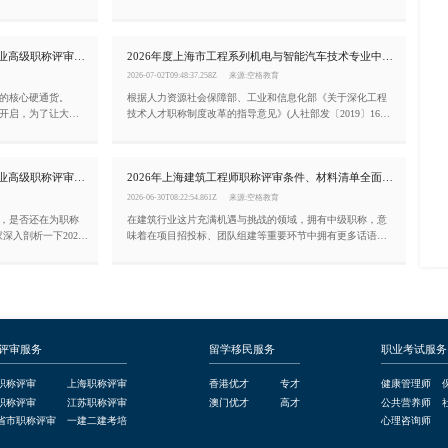
就要再等一整年。
程师队伍。根据《关于深化工程技术人才职称制度改革的指
导意见》(人社部发〔2019〕16号)，《上海市职称评审管理办
法》(沪人社规〔2021〕30号)，经市人力资源社会保障局同
2026年度上海市工程系列交通工程专业高级职称评审条件!
2026年度上海市工程系列机电与智能汽车技术专业中级职称评审条件(嘉定区)
意，现将2026年上海市工程系列规划资源专业高级职称评审
工作通知如下：
2026-07-02T09:48:37.258Z
来源:空格教育
的核心硬通货。
根据人力资源社会保障部、工业和信息化部《关于深化工程
面开启，为了让大家
技术人才职称制度改革的指导意见》(人社部发〔2019〕16
度上海市市工程系列
号)、上海市人力资源和社会保障局《上海市职称评审管理办
：
法》(沪人社规〔2021〕30号)和《关于规范本市专业技术职称
申报条件的通知》(沪人社专〔2017〕115号)等有关文件的精
2026年度上海市工程系列生态环境专业高级职称评审条件!
2026年上海建筑工程师职称评审条件、材料清单全面解读!(崇明区)
神，现就2026年度上海市工程系列机电与智能汽车技术专业
中级职称评审工作(嘉定区)有关事项通知如下：
2026-06-30T08:22:54.861Z
来源:空格教育
们，是否还在为职称
在建筑行业这片充满机遇与挑战的领域，拥有中级职称，意
深入剖析一下2026
味着在项目招投标、团队组建等重要环节中拥有更多话语
称申报条件。
权，薪资待遇与发展空间也会迎来质的飞跃。那么，如何顺
利拿下上海建筑专业中级职称呢?现就2026年度上海市工程系
列建筑专业中级职称(崇明区)评审工作有关事项通知如下：
评审服务
留学移民服务
职业考试服务
职称评审
上海职称评审
香港优才
专才
健康管理师
职称评审
江苏职称评审
澳门优才
高才
公共营养师
省市职称评审
一建二建考培
心理咨询师