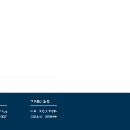
学历提升服务
保育员
中专
成考/大专本科
社工证
国际本科
国际硕士