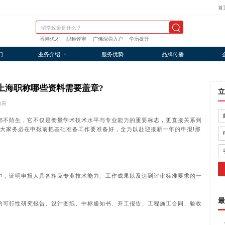
首
香港优才
职称评审
广佛深莞入户
学历提升
们
业务介绍
服务优势
品牌传播
报上海职称哪些资料需要盖章?
立
教育
都不陌生，它不仅是衡量学术技术水平与专业能力的重要标志，更直接关系到
!大家务必在申报前把基础准备工作要准备好，全力以赴迎接新一年的申报!那
中，证明申报人具备相应专业技术能力、工作成果以及达到评审标准要求的一
最
的可行性研究报告、设计图纸、中标通知书、开工报告、工程施工合同、验收