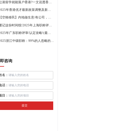
赴港留学就能落户香港?一文说透香港留学申请条件+费用!
2025年香港优才最新政策调整及新版优才12项打分标准!
【空格移民】内地做生意/有公司，学历不高怎么办理香港身份?
谨记这份时间线!2025年上海职称评审倒计时!
2025年广东职称评审/认定攻略!(最新条件+材料+流程!)
2025浙江中级职称：99%的人忽略的关键要点
即咨询
姓名：
电话：
项目：
提交