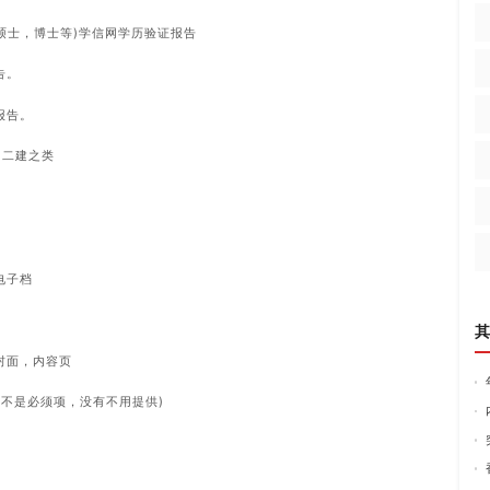
硕士，博士等)学信网学历验证报告
告。
报告。
 二建之类
电子档
其
封面，内容页
(不是必须项，没有不用提供)