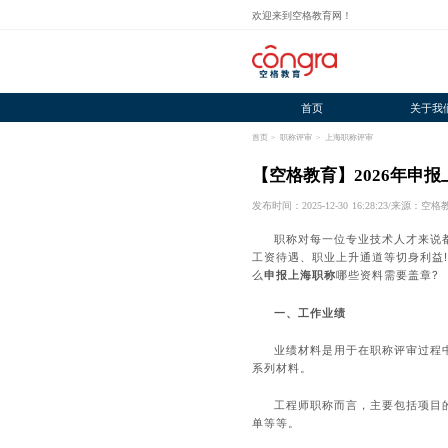
欢迎来到空格教育网！
首页
关于我
首页
>
职称评审
>
上海职称评审
【空格教育】2026年申
发布时间：2025-12-30 16:28:23
/
来源：空格
职称对每一位专业技术人才来说
工资待遇、职业上升通道等切身利益
么
申报上海职称
哪些资料需要盖章?
一、工作业绩
业绩材料是用于在职称评审过程
系列材料。
工程师职称而言，主要包括项目
单等等。