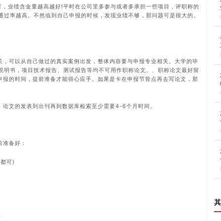
可，业绩含金量越高越好!平时在公司里多参与或者多承担一些项目，评职称的
通过率越高。不然临到自己申报的时候，发现业绩不够，那问题可是很大的。
。
关，可以从自己做过的真实案例出发，整体内容要与申报专业相关。大学的毕
说明书，项目技术报告、测试报告等均不可用作职称论文。、职称论文最好留
称申报的时间，提前准备才能得心应手。如果是卡在申报节骨点再去写论文，那
，论文的发表到出刊再到数据库检索至少需要4-6个月时间。
前准备好：
都可)
其
片